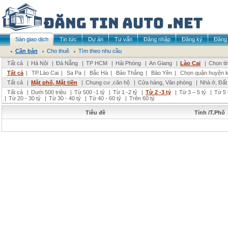
Sàn giao dịch
Tin tức
Dự án
Tư vấn
Đăng nhập
Đăng ký
Đăng 
Cần bán
Cho thuê
Tìm theo nhu cầu
Tất cả
|
Hà Nội
|
Đà Nẵng
|
TP HCM
|
Hải Phòng
|
An Giang
|
Lào Cai
|
Chọn tỉ
Tất cả
|
TP.Lào Cai
|
Sa Pa
|
Bắc Hà
|
Bảo Thắng
|
Bảo Yên
|
Chọn quận huyện 
Tất cả
|
Mặt phố, Mặt tiền
|
Chung cư ,căn hộ
|
Cửa hàng, Văn phòng
|
Nhà ở, Đất
Tất cả
|
Dưới 500 triệu
|
Từ 500 -1 tỷ
|
Từ 1 -2 tỷ
|
Từ 2 -3 tỷ
|
Từ 3 – 5 tỷ
|
Từ 5 
|
Từ 20 - 30 tỷ
|
Từ 30 - 40 tỷ
|
Từ 40 - 60 tỷ
|
Trên 60 tỷ
Tiêu đề
Tỉnh /T.Phố