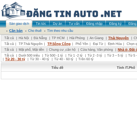
Sàn giao dịch
Tin tức
Dự án
Tư vấn
Đăng nhập
Đăng ký
Đăng 
Cần bán
Cho thuê
Tìm theo nhu cầu
Tất cả
|
Hà Nội
|
Đà Nẵng
|
TP HCM
|
Hải Phòng
|
An Giang
|
Thái Nguyên
|
Ch
Tất cả
|
TP.Thái Nguyên
|
TP.Sông Công
|
Phổ Yên
|
Đại Từ
|
Định Hóa
|
Chọn q
Tất cả
|
Mặt phố, Mặt tiền
|
Chung cư ,căn hộ
|
Cửa hàng, Văn phòng
|
Nhà ở, Đất 
Tất cả
|
Dưới 500 triệu
|
Từ 500 -1 tỷ
|
Từ 1 -2 tỷ
|
Từ 2 -3 tỷ
|
Từ 3 – 5 tỷ
|
Từ 5 –
|
Từ 20 - 30 tỷ
|
Từ 30 - 40 tỷ
|
Từ 40 - 60 tỷ
|
Trên 60 tỷ
Tiêu đề
Tỉnh /T.Phố