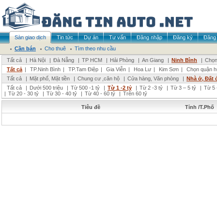
Sàn giao dịch
Tin tức
Dự án
Tư vấn
Đăng nhập
Đăng ký
Đăng 
Cần bán
Cho thuê
Tìm theo nhu cầu
Tất cả
|
Hà Nội
|
Đà Nẵng
|
TP HCM
|
Hải Phòng
|
An Giang
|
Ninh Bình
|
Chọn
Tất cả
|
TP.Ninh Bình
|
TP.Tam Điệp
|
Gia Viễn
|
Hoa Lư
|
Kim Sơn
|
Chọn quận h
Tất cả
|
Mặt phố, Mặt tiền
|
Chung cư ,căn hộ
|
Cửa hàng, Văn phòng
|
Nhà ở, Đất 
Tất cả
|
Dưới 500 triệu
|
Từ 500 -1 tỷ
|
Từ 1 -2 tỷ
|
Từ 2 -3 tỷ
|
Từ 3 – 5 tỷ
|
Từ 5 
|
Từ 20 - 30 tỷ
|
Từ 30 - 40 tỷ
|
Từ 40 - 60 tỷ
|
Trên 60 tỷ
Tiêu đề
Tỉnh /T.Phố