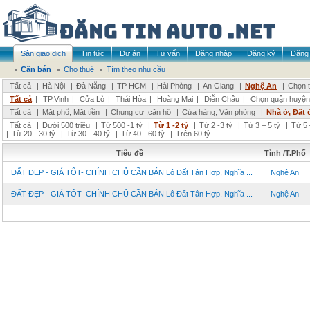
Sàn giao dịch
Tin tức
Dự án
Tư vấn
Đăng nhập
Đăng ký
Đăng 
Cần bán
Cho thuê
Tìm theo nhu cầu
Tất cả
|
Hà Nội
|
Đà Nẵng
|
TP HCM
|
Hải Phòng
|
An Giang
|
Nghệ An
|
Chọn t
Tất cả
|
TP.Vinh
|
Cửa Lò
|
Thái Hòa
|
Hoàng Mai
|
Diễn Châu
|
Chọn quận huyện
Tất cả
|
Mặt phố, Mặt tiền
|
Chung cư ,căn hộ
|
Cửa hàng, Văn phòng
|
Nhà ở, Đất 
Tất cả
|
Dưới 500 triệu
|
Từ 500 -1 tỷ
|
Từ 1 -2 tỷ
|
Từ 2 -3 tỷ
|
Từ 3 – 5 tỷ
|
Từ 5 
|
Từ 20 - 30 tỷ
|
Từ 30 - 40 tỷ
|
Từ 40 - 60 tỷ
|
Trên 60 tỷ
Tiêu đề
Tỉnh /T.Phố
ĐẤT ĐẸP - GIÁ TỐT- CHÍNH CHỦ CẦN BÁN Lô Đất Tân Hợp, Nghĩa ...
Nghệ An
ĐẤT ĐẸP - GIÁ TỐT- CHÍNH CHỦ CẦN BÁN Lô Đất Tân Hợp, Nghĩa ...
Nghệ An