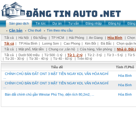
Sàn giao dịch
Tin tức
Dự án
Tư vấn
Đăng nhập
Đăng ký
Đăng 
Cần bán
Cho thuê
Tìm theo nhu cầu
Tất cả
|
Hà Nội
|
Đà Nẵng
|
TP HCM
|
Hải Phòng
|
An Giang
|
Hòa Bình
|
Chọn 
Tất cả
|
TP.Hòa Bình
|
Lương Sơn
|
Cao Phong
|
Kim Bôi
|
Đà Bắc
|
Chọn quận h
Tất cả
|
Mặt phố, Mặt tiền
|
Chung cư ,căn hộ
|
Cửa hàng, Văn phòng
|
Nhà ở, Đất 
Tất cả
|
Dưới 500 triệu
|
Từ 500 -1 tỷ
|
Từ 1 -2 tỷ
|
Từ 2 -3 tỷ
|
Từ 3 – 5 tỷ
|
Từ 5 
|
Từ 20 - 30 tỷ
|
Từ 30 - 40 tỷ
|
Từ 40 - 60 tỷ
|
Trên 60 tỷ
Tiêu đề
Tỉnh /T.Phố
CHÍNH CHỦ BÁN ĐẤT ONT 3 MẶT TIỀN NGAY KDL VĂN HÓA NGHỈ
Hòa Bình
...
CHÍNH CHỦ BÁN ĐẤT ONT 3 MẶT TIỀN NGAY KDL VĂN HÓA NGHỈ
Hòa Bình
...
Bán đất chính chủ gần Winstar Phú Thọ, diện tích 80,2m2, ...
Hòa Bình