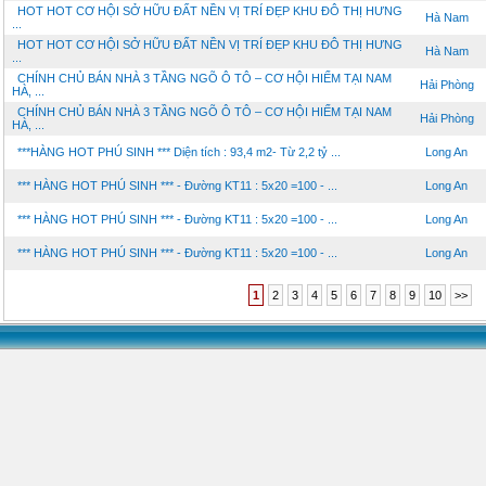
HOT HOT CƠ HỘI SỞ HỮU ĐẤT NỀN VỊ TRÍ ĐẸP KHU ĐÔ THỊ HƯNG
Hà Nam
...
HOT HOT CƠ HỘI SỞ HỮU ĐẤT NỀN VỊ TRÍ ĐẸP KHU ĐÔ THỊ HƯNG
Hà Nam
...
CHÍNH CHỦ BÁN NHÀ 3 TẦNG NGÕ Ô TÔ – CƠ HỘI HIẾM TẠI NAM
Hải Phòng
HÀ, ...
CHÍNH CHỦ BÁN NHÀ 3 TẦNG NGÕ Ô TÔ – CƠ HỘI HIẾM TẠI NAM
Hải Phòng
HÀ, ...
***HÀNG HOT PHÚ SINH *** Diện tích : 93,4 m2- Từ 2,2 tỷ ...
Long An
*** HÀNG HOT PHÚ SINH *** - Đường KT11 : 5x20 =100 - ...
Long An
*** HÀNG HOT PHÚ SINH *** - Đường KT11 : 5x20 =100 - ...
Long An
*** HÀNG HOT PHÚ SINH *** - Đường KT11 : 5x20 =100 - ...
Long An
1
2
3
4
5
6
7
8
9
10
>>