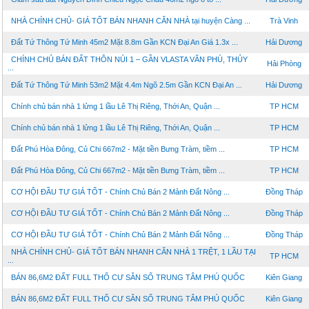
NHÀ CHÍNH CHỦ- GIÁ TỐT BÁN NHANH CĂN NHÀ tại huyện Càng ...
Trà Vinh
Đất Tứ Thông Tứ Minh 45m2 Mặt 8.8m Gần KCN Đại An Giá 1.3x ...
Hải Dương
CHÍNH CHỦ BÁN ĐẤT THÔN NÚI 1 – GẦN VLASTA VĂN PHÚ, THỦY
Hải Phòng
...
Đất Tứ Thông Tứ Minh 53m2 Mặt 4.4m Ngõ 2.5m Gần KCN Đại An ...
Hải Dương
Chính chủ bán nhà 1 lửng 1 lầu Lê Thị Riêng, Thới An, Quận ...
TP HCM
Chính chủ bán nhà 1 lửng 1 lầu Lê Thị Riêng, Thới An, Quận ...
TP HCM
Đất Phú Hòa Đông, Củ Chi 667m2 - Mặt tiền Bưng Tràm, tiềm ...
TP HCM
Đất Phú Hòa Đông, Củ Chi 667m2 - Mặt tiền Bưng Tràm, tiềm ...
TP HCM
CƠ HỘI ĐẦU TƯ GIÁ TỐT - Chính Chủ Bán 2 Mảnh Đất Nông ...
Đồng Tháp
CƠ HỘI ĐẦU TƯ GIÁ TỐT - Chính Chủ Bán 2 Mảnh Đất Nông ...
Đồng Tháp
CƠ HỘI ĐẦU TƯ GIÁ TỐT - Chính Chủ Bán 2 Mảnh Đất Nông ...
Đồng Tháp
NHÀ CHÍNH CHỦ- GIÁ TỐT BÁN NHANH CĂN NHÀ 1 TRỆT, 1 LẦU TẠI
TP HCM
...
BÁN 86,6M2 ĐẤT FULL THỔ CƯ SẴN SỔ TRUNG TÂM PHÚ QUỐC
Kiên Giang
BÁN 86,6M2 ĐẤT FULL THỔ CƯ SẴN SỔ TRUNG TÂM PHÚ QUỐC
Kiên Giang