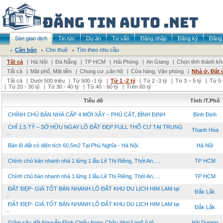
Sàn giao dịch
Tin tức
Dự án
Tư vấn
Đăng nhập
Đăng ký
Đăng 
Cần bán
Cho thuê
Tìm theo nhu cầu
Tất cả
|
Hà Nội
|
Đà Nẵng
|
TP HCM
|
Hải Phòng
|
An Giang
|
Chọn tỉnh thành kh
Tất cả
|
Mặt phố, Mặt tiền
|
Chung cư ,căn hộ
|
Cửa hàng, Văn phòng
|
Nhà ở, Đất 
Tất cả
|
Dưới 500 triệu
|
Từ 500 -1 tỷ
|
Từ 1 -2 tỷ
|
Từ 2 -3 tỷ
|
Từ 3 – 5 tỷ
|
Từ 5 
|
Từ 20 - 30 tỷ
|
Từ 30 - 40 tỷ
|
Từ 40 - 60 tỷ
|
Trên 60 tỷ
Tiêu đề
Tỉnh /T.Phố
CHÍNH CHỦ BÁN NHÀ CẤP 4 MỚI XÂY – PHÙ CÁT, BÌNH ĐỊNH
Bình Định
CHỈ 1,5 TỶ – SỞ HỮU NGAY LÔ ĐẤT ĐẸP FULL THỔ CƯ TẠI TRUNG
Thanh Hóa
...
Bán lô đất có diện tích 60,5m2 Tại Phú Nghĩa - Hà Nội.
Hà Nội
Chính chủ bán nhanh nhà 1 lửng 1 lầu Lê Thị Riêng, Thới An, ...
TP HCM
Chính chủ bán nhanh nhà 1 lửng 1 lầu Lê Thị Riêng, Thới An, ...
TP HCM
ĐẤT ĐẸP- GIÁ TỐT BÁN NHANH LÔ ĐẤT KHU DU LỊCH HIM LAM tại
Đắk Lắk
...
ĐẤT ĐẸP- GIÁ TỐT BÁN NHANH LÔ ĐẤT KHU DU LỊCH HIM LAM tại
Đắk Lắk
...
Giảm sâu đất Nguyễn Đình Chiểu Ngọc Châu 46m2 ngõ ô tô ...
Hải Dương