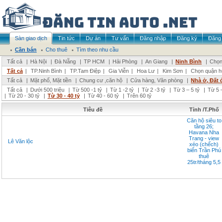
Sàn giao dịch
Tin tức
Dự án
Tư vấn
Đăng nhập
Đăng ký
Đăng 
Cần bán
Cho thuê
Tìm theo nhu cầu
Tất cả
|
Hà Nội
|
Đà Nẵng
|
TP HCM
|
Hải Phòng
|
An Giang
|
Ninh Bình
|
Chọn
Tất cả
|
TP.Ninh Bình
|
TP.Tam Điệp
|
Gia Viễn
|
Hoa Lư
|
Kim Sơn
|
Chọn quận h
Tất cả
|
Mặt phố, Mặt tiền
|
Chung cư ,căn hộ
|
Cửa hàng, Văn phòng
|
Nhà ở, Đất 
Tất cả
|
Dưới 500 triệu
|
Từ 500 -1 tỷ
|
Từ 1 -2 tỷ
|
Từ 2 -3 tỷ
|
Từ 3 – 5 tỷ
|
Từ 5 –
|
Từ 20 - 30 tỷ
|
Từ 30 - 40 tỷ
|
Từ 40 - 60 tỷ
|
Trên 60 tỷ
Tiêu đề
Tỉnh /T.Phố
Căn hộ siêu to
tầng 26;
Havana Nha
Trang - view
Lê Văn lộc
xéo (chếch)
biển Trần Phú
thuê
25tr/tháng 5,5