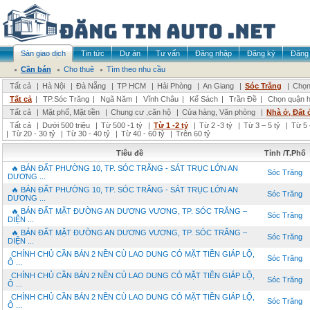
Sàn giao dịch
Tin tức
Dự án
Tư vấn
Đăng nhập
Đăng ký
Đăng 
Cần bán
Cho thuê
Tìm theo nhu cầu
Tất cả
|
Hà Nội
|
Đà Nẵng
|
TP HCM
|
Hải Phòng
|
An Giang
|
Sóc Trăng
|
Chọn
Tất cả
|
TP.Sóc Trăng
|
Ngã Năm
|
Vĩnh Châu
|
Kế Sách
|
Trần Đề
|
Chọn quận 
Tất cả
|
Mặt phố, Mặt tiền
|
Chung cư ,căn hộ
|
Cửa hàng, Văn phòng
|
Nhà ở, Đất 
Tất cả
|
Dưới 500 triệu
|
Từ 500 -1 tỷ
|
Từ 1 -2 tỷ
|
Từ 2 -3 tỷ
|
Từ 3 – 5 tỷ
|
Từ 5 
|
Từ 20 - 30 tỷ
|
Từ 30 - 40 tỷ
|
Từ 40 - 60 tỷ
|
Trên 60 tỷ
Tiêu đề
Tỉnh /T.Phố
🔥 BÁN ĐẤT PHƯỜNG 10, TP. SÓC TRĂNG - SÁT TRỤC LỚN AN
Sóc Trăng
DƯƠNG ...
🔥 BÁN ĐẤT PHƯỜNG 10, TP. SÓC TRĂNG - SÁT TRỤC LỚN AN
Sóc Trăng
DƯƠNG ...
🔥 BÁN ĐẤT MẶT ĐƯỜNG AN DƯƠNG VƯƠNG, TP. SÓC TRĂNG –
Sóc Trăng
DIỆN ...
🔥 BÁN ĐẤT MẶT ĐƯỜNG AN DƯƠNG VƯƠNG, TP. SÓC TRĂNG –
Sóc Trăng
DIỆN ...
CHÍNH CHỦ CẦN BÁN 2 NỀN CÙ LAO DUNG CÓ MẶT TIỀN GIÁP LỘ,
Sóc Trăng
Ô ...
CHÍNH CHỦ CẦN BÁN 2 NỀN CÙ LAO DUNG CÓ MẶT TIỀN GIÁP LỘ,
Sóc Trăng
Ô ...
CHÍNH CHỦ CẦN BÁN 2 NỀN CÙ LAO DUNG CÓ MẶT TIỀN GIÁP LỘ,
Sóc Trăng
Ô ...