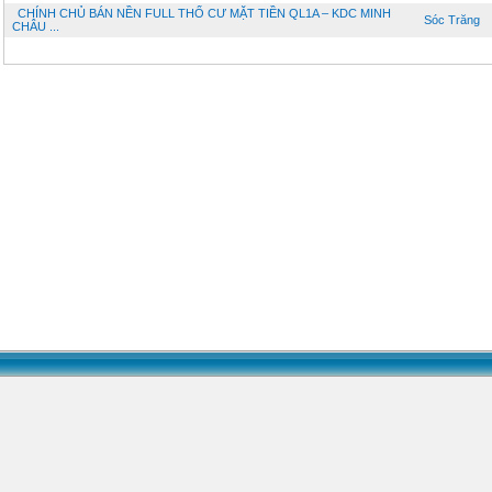
CHÍNH CHỦ BÁN NỀN FULL THỔ CƯ MẶT TIỀN QL1A – KDC MINH
Sóc Trăng
CHÂU ...