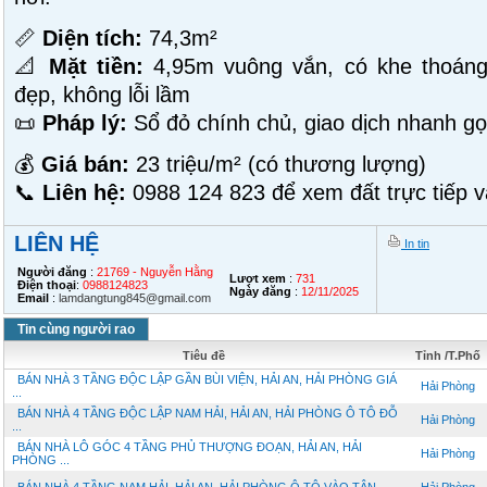
📏
Diện tích:
74,3m²
📐
Mặt tiền:
4,95m vuông vắn, có khe thoáng
đẹp, không lỗi lầm
📜
Pháp lý:
Sổ đỏ chính chủ, giao dịch nhanh g
💰
Giá bán:
23 triệu/m² (có thương lượng)
📞
Liên hệ:
0988 124 823 để xem đất trực tiếp v
LIÊN HỆ
In tin
Người đăng
:
21769 - Nguyễn Hằng
Lượt xem
:
731
Điện thoại
:
0988124823
Ngày đăng
:
12/11/2025
Email
:
lamdangtung845@gmail.com
Tin cùng người rao
Tiêu đề
Tỉnh /T.Phố
BÁN NHÀ 3 TẦNG ĐỘC LẬP GẦN BÙI VIỆN, HẢI AN, HẢI PHÒNG GIÁ
Hải Phòng
...
BÁN NHÀ 4 TẦNG ĐỘC LẬP NAM HẢI, HẢI AN, HẢI PHÒNG Ô TÔ ĐỖ
Hải Phòng
...
BÁN NHÀ LÔ GÓC 4 TẦNG PHỦ THƯỢNG ĐOẠN, HẢI AN, HẢI
Hải Phòng
PHÒNG ...