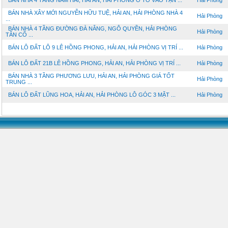
BÁN NHÀ 4 TẦNG NAM HẢI, HẢI AN, HẢI PHÒNG Ô TÔ VÀO TẬN ...
Hải Phòng
BÁN NHÀ XÂY MỚI NGUYỄN HỮU TUỆ, HẢI AN, HẢI PHÒNG NHÀ 4
Hải Phòng
...
BÁN NHÀ 4 TẦNG ĐƯỜNG ĐÀ NẴNG, NGÔ QUYỀN, HẢI PHÒNG
Hải Phòng
TÂN CỔ ...
BÁN LÔ ĐẤT LÔ 9 LÊ HỒNG PHONG, HẢI AN, HẢI PHÒNG VỊ TRÍ ...
Hải Phòng
BÁN LÔ ĐẤT 21B LÊ HỒNG PHONG, HẢI AN, HẢI PHÒNG VỊ TRÍ ...
Hải Phòng
BÁN NHÀ 3 TẦNG PHƯƠNG LƯU, HẢI AN, HẢI PHÒNG GIÁ TỐT
Hải Phòng
TRUNG ...
BÁN LÔ ĐẤT LŨNG HOA, HẢI AN, HẢI PHÒNG LÔ GÓC 3 MẶT ...
Hải Phòng