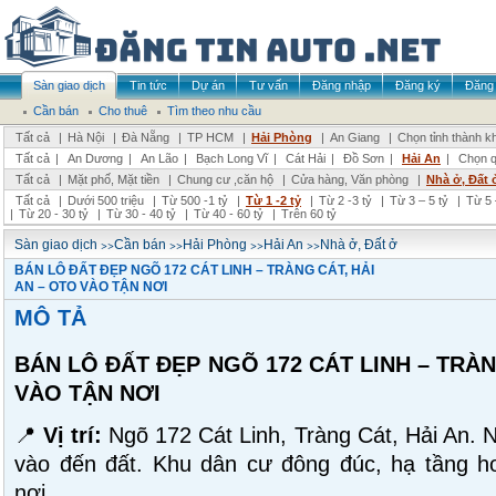
Sàn giao dịch
Tin tức
Dự án
Tư vấn
Đăng nhập
Đăng ký
Đăng 
Cần bán
Cho thuê
Tìm theo nhu cầu
Tất cả
|
Hà Nội
|
Đà Nẵng
|
TP HCM
|
Hải Phòng
|
An Giang
|
Chọn tỉnh thành k
Tất cả
|
An Dương
|
An Lão
|
Bạch Long Vĩ
|
Cát Hải
|
Đồ Sơn
|
Hải An
|
Chọn q
Tất cả
|
Mặt phố, Mặt tiền
|
Chung cư ,căn hộ
|
Cửa hàng, Văn phòng
|
Nhà ở, Đất 
Tất cả
|
Dưới 500 triệu
|
Từ 500 -1 tỷ
|
Từ 1 -2 tỷ
|
Từ 2 -3 tỷ
|
Từ 3 – 5 tỷ
|
Từ 5 
|
Từ 20 - 30 tỷ
|
Từ 30 - 40 tỷ
|
Từ 40 - 60 tỷ
|
Trên 60 tỷ
>>
>>
>>
>>
Sàn giao dịch
Cần bán
Hải Phòng
Hải An
Nhà ở, Đất ở
BÁN LÔ ĐẤT ĐẸP NGÕ 172 CÁT LINH – TRÀNG CÁT, HẢI
AN – OTO VÀO TẬN NƠI
MÔ TẢ
BÁN LÔ ĐẤT ĐẸP NGÕ 172 CÁT LINH – TRÀN
VÀO TẬN NƠI
📍
Vị trí:
Ngõ 172 Cát Linh, Tràng Cát, Hải An. 
vào đến đất. Khu dân cư đông đúc, hạ tầng ho
nơi.