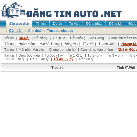
Sàn giao dịch
Tin tức
Dự án
Tư vấn
Đăng nhập
Đăng ký
Đăng 
Cần bán
Cho thuê
Tìm theo nhu cầu
Tất cả
|
Hà Nội
|
Đà Nẵng
|
TP HCM
|
Hải Phòng
|
An Giang
|
Chọn tỉnh thành k
Tất cả
|
Hoàn Kiếm
|
Hai Bà Trưng
|
Đống Đa
|
Tây Hồ
|
Thanh Xuân
|
Hoàng Ma
Tất cả
|
Mặt phố, Mặt tiền
|
Chung cư ,căn hộ
|
Cửa hàng, Văn phòng
|
Nhà ở, Đất 
Tất cả
|
Dưới 500 triệu
|
Từ 500 -1 tỷ
|
Từ 1 -2 tỷ
|
Từ 2 -3 tỷ
|
Từ 3 – 5 tỷ
|
Từ 5 –
|
Từ 20 - 30 tỷ
|
Từ 30 - 40 tỷ
|
Từ 40 - 60 tỷ
|
Trên 60 tỷ
Tiêu đề
Tỉnh /T.Phố