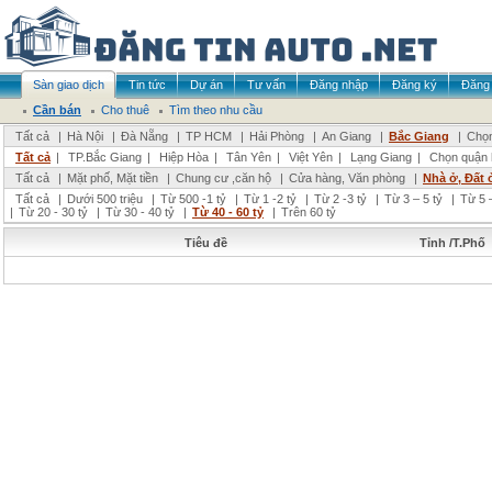
Sàn giao dịch
Tin tức
Dự án
Tư vấn
Đăng nhập
Đăng ký
Đăng 
Cần bán
Cho thuê
Tìm theo nhu cầu
Tất cả
|
Hà Nội
|
Đà Nẵng
|
TP HCM
|
Hải Phòng
|
An Giang
|
Bắc Giang
|
Chọn
Tất cả
|
TP.Bắc Giang
|
Hiệp Hòa
|
Tân Yên
|
Việt Yên
|
Lạng Giang
|
Chọn quận 
Tất cả
|
Mặt phố, Mặt tiền
|
Chung cư ,căn hộ
|
Cửa hàng, Văn phòng
|
Nhà ở, Đất 
Tất cả
|
Dưới 500 triệu
|
Từ 500 -1 tỷ
|
Từ 1 -2 tỷ
|
Từ 2 -3 tỷ
|
Từ 3 – 5 tỷ
|
Từ 5 –
|
Từ 20 - 30 tỷ
|
Từ 30 - 40 tỷ
|
Từ 40 - 60 tỷ
|
Trên 60 tỷ
Tiêu đề
Tỉnh /T.Phố