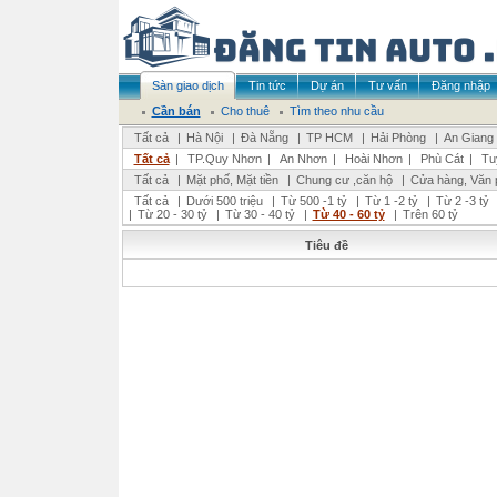
Sàn giao dịch
Tin tức
Dự án
Tư vấn
Đăng nhập
Cần bán
Cho thuê
Tìm theo nhu cầu
Tất cả
|
Hà Nội
|
Đà Nẵng
|
TP HCM
|
Hải Phòng
|
An Giang
Tất cả
|
TP.Quy Nhơn
|
An Nhơn
|
Hoài Nhơn
|
Phù Cát
|
Tu
Tất cả
|
Mặt phố, Mặt tiền
|
Chung cư ,căn hộ
|
Cửa hàng, Văn 
Tất cả
|
Dưới 500 triệu
|
Từ 500 -1 tỷ
|
Từ 1 -2 tỷ
|
Từ 2 -3 tỷ
|
Từ 20 - 30 tỷ
|
Từ 30 - 40 tỷ
|
Từ 40 - 60 tỷ
|
Trên 60 tỷ
Tiêu đề