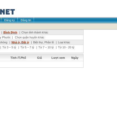
Đăng ký
Đăng tin
|
Bình Định
|
Chọn tỉnh thành khác
y Phước
|
Chọn quận huyện khác
phòng
|
Nhà ở, Đất ở
|
Biệt thự, Phân lô
|
Loại khác
|
Từ 3 – 5 tỷ
|
Từ 5 – 7 tỷ
|
Từ 7 – 10 tỷ
|
Từ 10 - 20 tỷ
Tỉnh /T.Phố
Giá
Lượt xem
Ngày