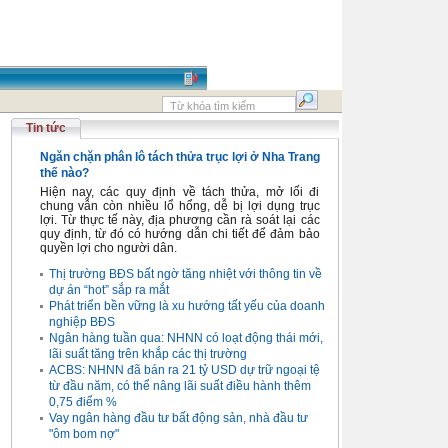
Tin tức
Ngăn chặn phân lô tách thửa trục lợi ở Nha Trang
thế nào?
Hiện nay, các quy định về tách thửa, mở lối đi
chung vẫn còn nhiều lổ hổng, dễ bị lợi dụng trục
lợi. Từ thực tế này, địa phương cần rà soát lại các
quy định, từ đó có hướng dẫn chi tiết để đảm bảo
quyền lợi cho người dân.
Thị trường BĐS bất ngờ tăng nhiệt với thông tin về
dự án “hot” sắp ra mắt
Phát triển bền vững là xu hướng tất yếu của doanh
nghiệp BĐS
Ngân hàng tuần qua: NHNN có loạt động thái mới,
lãi suất tăng trên khắp các thị trường
ACBS: NHNN đã bán ra 21 tỷ USD dự trữ ngoại tệ
từ đầu năm, có thể nâng lãi suất điều hành thêm
0,75 điểm %
Vay ngân hàng đầu tư bất động sản, nhà đầu tư
"ôm bom nợ"