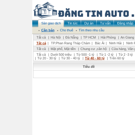
Sàn giao dịch
Tin tức
Dự án
Tư vấn
Đăng nhập
Cần bán
Cho thuê
Tìm theo nhu cầu
Tất cả
|
Hà Nội
|
Đà Nẵng
|
TP HCM
|
Hải Phòng
|
An Giang
Tất cả
|
TP.Phan Rang Tháp Chàm
|
Bác Ái
|
Ninh Hải
|
Ninh 
Tất cả
|
Mặt phố, Mặt tiền
|
Chung cư ,căn hộ
|
Cửa hàng, Văn 
Tất cả
|
Dưới 500 triệu
|
Từ 500 -1 tỷ
|
Từ 1 -2 tỷ
|
Từ 2 -3 tỷ
|
Từ 20 - 30 tỷ
|
Từ 30 - 40 tỷ
|
Từ 40 - 60 tỷ
|
Trên 60 tỷ
Tiêu đề