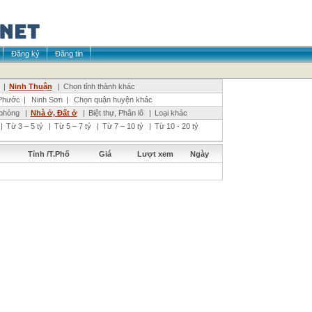
Đăng ký
Đăng tin
|
Ninh Thuận
|
Chọn tỉnh thành khác
Phước
|
Ninh Sơn
|
Chọn quận huyện khác
phòng
|
Nhà ở, Đất ở
|
Biệt thự, Phân lô
|
Loại khác
|
Từ 3 – 5 tỷ
|
Từ 5 – 7 tỷ
|
Từ 7 – 10 tỷ
|
Từ 10 - 20 tỷ
Tỉnh /T.Phố
Giá
Lượt xem
Ngày