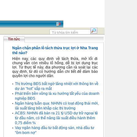
Tin tức
Ngăn chặn phân lô tách thửa trục lợi ở Nha Trang
thế nào?
Hiện nay, các quy định về tách thửa, mở lối đi
chung vẫn còn nhiều lổ hổng, dễ bị lợi dụng trục
lợi. Từ thực tế này, địa phương cần rà soát lại các
quy định, từ đó có hướng dẫn chi tiết để đảm bảo
quyền lợi cho người dân.
Thị trường BĐS bất ngờ tăng nhiệt với thông tin về
dự án “hot” sắp ra mắt
Phát triển bền vững là xu hướng tất yếu của doanh
nghiệp BĐS
Ngân hàng tuần qua: NHNN có loạt động thái mới,
lãi suất tăng trên khắp các thị trường
ACBS: NHNN đã bán ra 21 tỷ USD dự trữ ngoại tệ
từ đầu năm, có thể nâng lãi suất điều hành thêm
0,75 điểm %
Vay ngân hàng đầu tư bất động sản, nhà đầu tư
"ôm bom nợ"