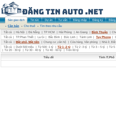
Sàn giao dịch
Tin tức
Dự án
Tư vấn
Đăng nhập
Đăng ký
Đăng 
Cần bán
Cho thuê
Tìm theo nhu cầu
Tất cả
|
Hà Nội
|
Đà Nẵng
|
TP HCM
|
Hải Phòng
|
An Giang
|
Bình Thuận
|
Chọ
Tất cả
|
TP.Phan Thiết
|
La Gi
|
Bắc Bình
|
Đức Linh
|
Tánh Linh
|
Tuy Phong
|
Tất cả
|
Mặt phố, Mặt tiền
|
Chung cư ,căn hộ
|
Cửa hàng, Văn phòng
|
Nhà ở, Đất
Tất cả
|
Dưới 500 triệu
|
Từ 500 -1 tỷ
|
Từ 1 -2 tỷ
|
Từ 2 -3 tỷ
|
Từ 3 – 5 tỷ
|
Từ 5 
|
Từ 20 - 30 tỷ
|
Từ 30 - 40 tỷ
|
Từ 40 - 60 tỷ
|
Trên 60 tỷ
Tiêu đề
Tỉnh /T.Phố