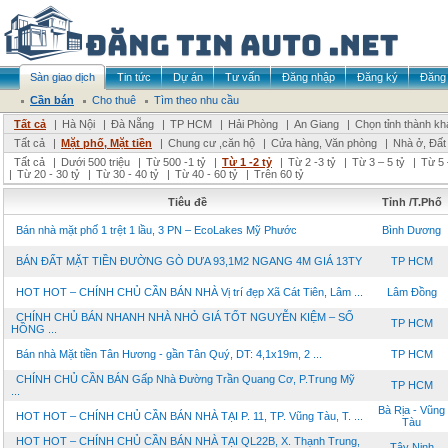
Sàn giao dịch
Tin tức
Dự án
Tư vấn
Đăng nhập
Đăng ký
Đăng 
Cần bán
Cho thuê
Tìm theo nhu cầu
Tất cả
|
Hà Nội
|
Đà Nẵng
|
TP HCM
|
Hải Phòng
|
An Giang
|
Chọn tỉnh thành kh
Tất cả
|
Mặt phố, Mặt tiền
|
Chung cư ,căn hộ
|
Cửa hàng, Văn phòng
|
Nhà ở, Đất
Tất cả
|
Dưới 500 triệu
|
Từ 500 -1 tỷ
|
Từ 1 -2 tỷ
|
Từ 2 -3 tỷ
|
Từ 3 – 5 tỷ
|
Từ 5 
|
Từ 20 - 30 tỷ
|
Từ 30 - 40 tỷ
|
Từ 40 - 60 tỷ
|
Trên 60 tỷ
Tiêu đề
Tỉnh /T.Phố
Bán nhà mặt phố 1 trệt 1 lầu, 3 PN – EcoLakes Mỹ Phước
Bình Dương
BÁN ĐẤT MẶT TIỀN ĐƯỜNG GÒ DƯA 93,1M2 NGANG 4M GIÁ 13TY
TP HCM
HOT HOT – CHÍNH CHỦ CẦN BÁN NHÀ Vị trí đẹp Xã Cát Tiên, Lâm ...
Lâm Đồng
CHÍNH CHỦ BÁN NHANH NHÀ NHỎ GIÁ TỐT NGUYỄN KIỆM – SỔ
TP HCM
HỒNG ...
Bán nhà Mặt tiền Tân Hương - gần Tân Quý, DT: 4,1x19m, 2 ...
TP HCM
CHÍNH CHỦ CẦN BÁN Gấp Nhà Đường Trần Quang Cơ, P.Trung Mỹ
TP HCM
...
Bà Rịa - Vũng
HOT HOT – CHÍNH CHỦ CẦN BÁN NHÀ TẠI P. 11, TP. Vũng Tàu, T. ...
Tàu
HOT HOT – CHÍNH CHỦ CẦN BÁN NHÀ TẠI QL22B, X. Thạnh Trung,
Tây Ninh