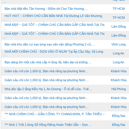
...
Bán nhà Mặt tiền Tân Hương - 500m tới Chợ Tân Hương, ...
TP HCM
HOT HOT – CHÍNH CHỦ CẦN BÁN NHÀ TẠI Đường Lê Văn Khương,
TP HCM
...
NHÀ ĐẸP – GIÁ TỐT – CHÍNH CHỦ CẦN BÁN GẤP CĂN NHÀ TẠI Thị
Lâm Đồng
...
NHÀ ĐẸP – GIÁ TỐT – CHÍNH CHỦ CẦN BÁN GẤP CĂN NHÀ TẠI Thị
Lâm Đồng
...
Bán nhà khu dân cư sau lưng sau sân vận động Phường 2 cũ, ...
Vĩnh Long
NHÀ MỚI CHÍNH CHỦ - DỌN VÀO Ở NGAY Tại Ấp Cầu Xây, Xã Long
Long An
...
Bạn đang tìm một căn nhà cấp 4 rộng rãi, hiện đại và không ...
Long An
Giảm sâu chỉ còn 1,650 tỷ; Bán nhà riêng tại phường Ninh ...
Khánh Hòa
Giảm sâu chỉ còn 1,650 tỷ; Bán nhà riêng tại phường Ninh ...
Khánh Hòa
Nhà độc lập 2 tầng Kiều Hạ 1, An Dương - Ô tô đỗ cửa - Full ...
Hải Phòng
Giảm sâu chỉ còn 1,650 tỷ; Bán nhà riêng tại phường Ninh ...
Khánh Hòa
Giảm sâu chỉ còn 1,650 tỷ; Bán nhà riêng tại phường Ninh ...
Khánh Hòa
*** NHÀ CHÍNH CHỦ – GẦN CÔNG TY CHANGSHIN, P. TÂN TRIỀU –
Đồng Nai
...
*** Nhà 1 Trệt 1 lửng Sổ Hồng Riêng Hoàn Thiện Sẵn – Dọn ...
Đồng Nai