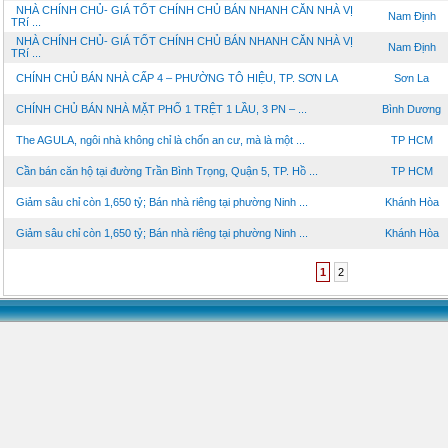
NHÀ CHÍNH CHỦ- GIÁ TỐT CHÍNH CHỦ BÁN NHANH CĂN NHÀ VỊ
Nam Định
TRí ...
NHÀ CHÍNH CHỦ- GIÁ TỐT CHÍNH CHỦ BÁN NHANH CĂN NHÀ VỊ
Nam Định
TRí ...
CHÍNH CHỦ BÁN NHÀ CẤP 4 – PHƯỜNG TÔ HIỆU, TP. SƠN LA
Sơn La
CHÍNH CHỦ BÁN NHÀ MẶT PHỐ 1 TRỆT 1 LẦU, 3 PN – ...
Bình Dương
The AGULA, ngôi nhà không chỉ là chốn an cư, mà là một ...
TP HCM
Cần bán căn hộ tại đường Trần Bình Trọng, Quận 5, TP. Hồ ...
TP HCM
Giảm sâu chỉ còn 1,650 tỷ; Bán nhà riêng tại phường Ninh ...
Khánh Hòa
Giảm sâu chỉ còn 1,650 tỷ; Bán nhà riêng tại phường Ninh ...
Khánh Hòa
1
2