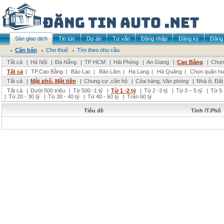
Sàn giao dịch
Tin tức
Dự án
Tư vấn
Đăng nhập
Đăng ký
Đăng 
Cần bán
Cho thuê
Tìm theo nhu cầu
Tất cả
|
Hà Nội
|
Đà Nẵng
|
TP HCM
|
Hải Phòng
|
An Giang
|
Cao Bằng
|
Chọn 
Tất cả
|
TP.Cao Bằng
|
Bảo Lạc
|
Bảo Lâm
|
Hạ Lang
|
Hà Quảng
|
Chọn quận hu
Tất cả
|
Mặt phố, Mặt tiền
|
Chung cư ,căn hộ
|
Cửa hàng, Văn phòng
|
Nhà ở, Đất
Tất cả
|
Dưới 500 triệu
|
Từ 500 -1 tỷ
|
Từ 1 -2 tỷ
|
Từ 2 -3 tỷ
|
Từ 3 – 5 tỷ
|
Từ 5 
|
Từ 20 - 30 tỷ
|
Từ 30 - 40 tỷ
|
Từ 40 - 60 tỷ
|
Trên 60 tỷ
Tiêu đề
Tỉnh /T.Phố