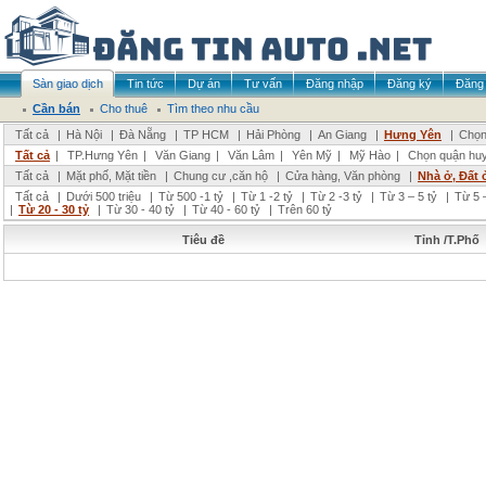
Sàn giao dịch
Tin tức
Dự án
Tư vấn
Đăng nhập
Đăng ký
Đăng 
Cần bán
Cho thuê
Tìm theo nhu cầu
Tất cả
|
Hà Nội
|
Đà Nẵng
|
TP HCM
|
Hải Phòng
|
An Giang
|
Hưng Yên
|
Chọn
Tất cả
|
TP.Hưng Yên
|
Văn Giang
|
Văn Lâm
|
Yên Mỹ
|
Mỹ Hào
|
Chọn quận hu
Tất cả
|
Mặt phố, Mặt tiền
|
Chung cư ,căn hộ
|
Cửa hàng, Văn phòng
|
Nhà ở, Đất 
Tất cả
|
Dưới 500 triệu
|
Từ 500 -1 tỷ
|
Từ 1 -2 tỷ
|
Từ 2 -3 tỷ
|
Từ 3 – 5 tỷ
|
Từ 5 –
|
Từ 20 - 30 tỷ
|
Từ 30 - 40 tỷ
|
Từ 40 - 60 tỷ
|
Trên 60 tỷ
Tiêu đề
Tỉnh /T.Phố