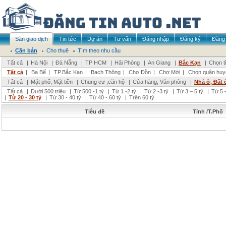
Sàn giao dịch
Tin tức
Dự án
Tư vấn
Đăng nhập
Đăng ký
Đăng 
Cần bán
Cho thuê
Tìm theo nhu cầu
Tất cả
|
Hà Nội
|
Đà Nẵng
|
TP HCM
|
Hải Phòng
|
An Giang
|
Bắc Kạn
|
Chọn t
Tất cả
|
Ba Bể
|
TP.Bắc Kạn
|
Bạch Thông
|
Chợ Đồn
|
Chợ Mới
|
Chọn quận huy
Tất cả
|
Mặt phố, Mặt tiền
|
Chung cư ,căn hộ
|
Cửa hàng, Văn phòng
|
Nhà ở, Đất 
Tất cả
|
Dưới 500 triệu
|
Từ 500 -1 tỷ
|
Từ 1 -2 tỷ
|
Từ 2 -3 tỷ
|
Từ 3 – 5 tỷ
|
Từ 5 –
|
Từ 20 - 30 tỷ
|
Từ 30 - 40 tỷ
|
Từ 40 - 60 tỷ
|
Trên 60 tỷ
Tiêu đề
Tỉnh /T.Phố