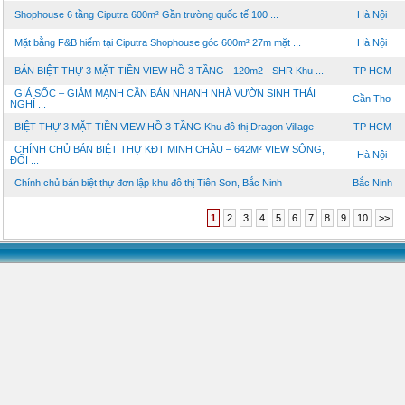
Shophouse 6 tầng Ciputra 600m² Gần trường quốc tế 100 ...
Hà Nội
Mặt bằng F&B hiếm tại Ciputra Shophouse góc 600m² 27m mặt ...
Hà Nội
BÁN BIỆT THỰ 3 MẶT TIỀN VIEW HỒ 3 TẦNG - 120m2 - SHR Khu ...
TP HCM
GIÁ SỐC – GIẢM MẠNH CẦN BÁN NHANH NHÀ VƯỜN SINH THÁI
Cần Thơ
NGHỈ ...
BIỆT THỰ 3 MẶT TIỀN VIEW HỒ 3 TẦNG Khu đô thị Dragon Village
TP HCM
CHÍNH CHỦ BÁN BIỆT THỰ KĐT MINH CHÂU – 642M² VIEW SÔNG,
Hà Nội
ĐỐI ...
Chính chủ bán biệt thự đơn lập khu đô thị Tiên Sơn, Bắc Ninh
Bắc Ninh
1
2
3
4
5
6
7
8
9
10
>>