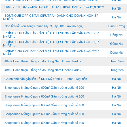
95M² VP TRONG CIPUTRA CHỈ TỪ 12 TRIỆU/THÁNG – CƠ HỘI HIẾM
Hà Nội
...
BOUTIQUE OFFICE TẠI CIPUTRA – DÀNH CHO DOANH NGHIỆP
Hà Nội
MUỐN ...
Nhà liền kề ven sông Chánh Mỹ, 3,9 tỷ, 101,5m2 nở hậu, ...
Bình Dương
CHÍNH CHỦ CẦN BÁN CĂN BIỆT THỰ SONG LẬP CĂN GÓC ĐẸP
Đồng Nai
NHẤT ...
CHÍNH CHỦ CẦN BÁN CĂN BIỆT THỰ SONG LẬP CĂN GÓC ĐẸP
Đồng Nai
NHẤT ...
CHÍNH CHỦ CẦN BÁN CĂN BIỆT THỰ SONG LẬP CĂN GÓC ĐẸP
Đồng Nai
NHẤT ...
48m2 Hoàn thiện 5 tầng sổ đỏ Đông Nam Ocean Park 2
Hưng Yên
48m2 Hoàn thiện 5 tầng sổ đỏ Đông Nam Ocean Park 2
Hưng Yên
Chính chủ bán gấp liền kề KĐT Mỹ Đình 1 – 98m² – Mặt tiền ...
Hà Nội
Shophouse 6 tầng Ciputra 600m² Gần trường quốc tế 100 ...
Hà Nội
Shophouse 6 tầng Ciputra 600m² Gần trường quốc tế 100 ...
Hà Nội
Shophouse 6 tầng Ciputra 600m² Gần trường quốc tế 100 ...
Hà Nội
Shophouse 6 tầng Ciputra 600m² Gần trường quốc tế 100 ...
Hà Nội
Shophouse 6 tầng Ciputra 600m² Gần trường quốc tế 100 ...
Hà Nội