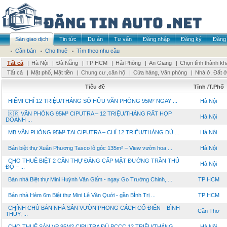
Sàn giao dịch
Tin tức
Dự án
Tư vấn
Đăng nhập
Đăng ký
Đăng 
Cần bán
Cho thuê
Tìm theo nhu cầu
Tất cả
|
Hà Nội
|
Đà Nẵng
|
TP HCM
|
Hải Phòng
|
An Giang
|
Chọn tỉnh thành kh
Tất cả
|
Mặt phố, Mặt tiền
|
Chung cư ,căn hộ
|
Cửa hàng, Văn phòng
|
Nhà ở, Đất ở
Tiêu đề
Tỉnh /T.Phố
HIẾM! CHỈ 12 TRIỆU/THÁNG SỞ HỮU VĂN PHÒNG 95M² NGAY ...
Hà Nội
🇰🇷 VĂN PHÒNG 95M² CIPUTRA – 12 TRIỆU/THÁNG RẤT HỢP
Hà Nội
DOANH ...
MB VĂN PHÒNG 95M² TẠI CIPUTRA – CHỈ 12 TRIỆU/THÁNG ĐỦ ...
Hà Nội
Bán biệt thự Xuân Phương Tasco lô góc 135m² – View vườn hoa ...
Hà Nội
CHO THUÊ BIỆT 2 CĂN THỰ ĐẲNG CẤP MẶT ĐƯỜNG TRẦN THỦ
Hà Nội
ĐỘ – ...
Bán nhà Biệt thự Mini Huỳnh Văn Gấm - ngay Go Trường Chinh, ...
TP HCM
Bán nhà Hẻm 6m Biệt thự Mini Lê Văn Quới - gần BÌnh Trị ...
TP HCM
CHÍNH CHỦ BÁN NHÀ SÂN VƯỜN PHONG CÁCH CỔ ĐIỂN – BÌNH
Cần Thơ
THỦY, ...
CHO THUÊ SÀN VP 95M2 CIPUTRA ĐỦ PCCC 12 TRIỆU/THÁNG.
Hà Nội