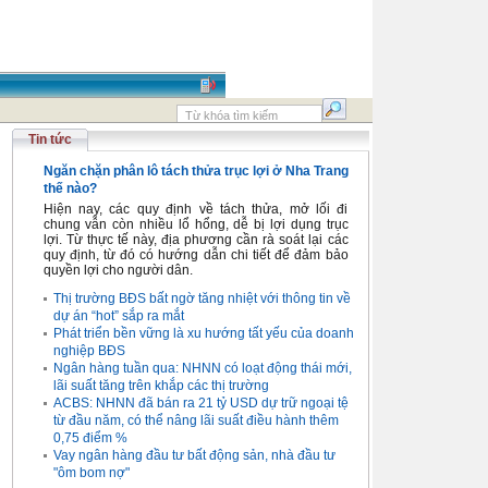
Tin tức
Ngăn chặn phân lô tách thửa trục lợi ở Nha Trang
thế nào?
Hiện nay, các quy định về tách thửa, mở lối đi
chung vẫn còn nhiều lổ hổng, dễ bị lợi dụng trục
lợi. Từ thực tế này, địa phương cần rà soát lại các
quy định, từ đó có hướng dẫn chi tiết để đảm bảo
quyền lợi cho người dân.
Thị trường BĐS bất ngờ tăng nhiệt với thông tin về
dự án “hot” sắp ra mắt
Phát triển bền vững là xu hướng tất yếu của doanh
nghiệp BĐS
Ngân hàng tuần qua: NHNN có loạt động thái mới,
lãi suất tăng trên khắp các thị trường
ACBS: NHNN đã bán ra 21 tỷ USD dự trữ ngoại tệ
từ đầu năm, có thể nâng lãi suất điều hành thêm
0,75 điểm %
Vay ngân hàng đầu tư bất động sản, nhà đầu tư
"ôm bom nợ"