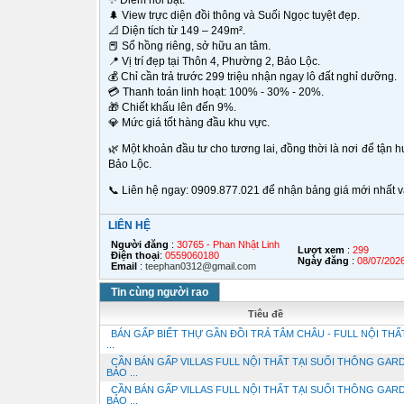
✨ Điểm nổi bật:
🌲 View trực diện đồi thông và Suối Ngọc tuyệt đẹp.
📐 Diện tích từ 149 – 249m².
📕 Sổ hồng riêng, sở hữu an tâm.
📍 Vị trí đẹp tại Thôn 4, Phường 2, Bảo Lộc.
💰 Chỉ cần trả trước 299 triệu nhận ngay lô đất nghỉ dưỡng.
💳 Thanh toán linh hoạt: 100% - 30% - 20%.
🎁 Chiết khấu lên đến 9%.
💎 Mức giá tốt hàng đầu khu vực.
🌿 Một khoản đầu tư cho tương lai, đồng thời là nơi để tận
Bảo Lộc.
📞 Liên hệ ngay: 0909.877.021 để nhận bảng giá mới nhất v
LIÊN HỆ
Người đăng
:
30765 - Phan Nhật Linh
Lượt xem
:
299
Điện thoại
:
0559060180
Ngày đăng
:
08/07/202
Email
:
teephan0312@gmail.com
Tin cùng người rao
Tiêu đề
BÁN GẤP BIẾT THỰ GẦN ĐỒI TRẢ TÂM CHÂU - FULL NỘI THẤ
...
CẦN BÁN GẤP VILLAS FULL NỘI THẤT TẠI SUỐI THÔNG GAR
BẢO ...
CẦN BÁN GẤP VILLAS FULL NỘI THẤT TẠI SUỐI THÔNG GAR
BẢO ...