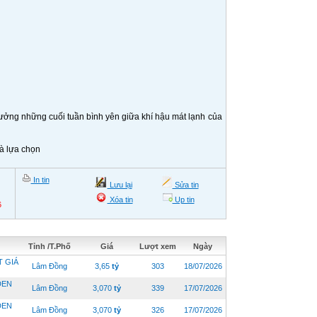
 hưởng những cuối tuần bình yên giữa khí hậu mát lạnh của
à lựa chọn
In tin
Lưu lại
Sửa tin
Xóa tin
Up tin
6
Tỉnh /T.Phố
Giá
Lượt xem
Ngày
T GIÁ
Lâm Đồng
3,65
tỷ
303
18/07/2026
DEN
Lâm Đồng
3,070
tỷ
339
17/07/2026
DEN
Lâm Đồng
3,070
tỷ
326
17/07/2026