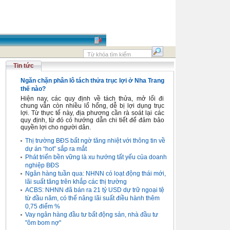
Tin tức
Ngăn chặn phân lô tách thửa trục lợi ở Nha Trang
thế nào?
Hiện nay, các quy định về tách thửa, mở lối đi
chung vẫn còn nhiều lổ hổng, dễ bị lợi dụng trục
lợi. Từ thực tế này, địa phương cần rà soát lại các
quy định, từ đó có hướng dẫn chi tiết để đảm bảo
quyền lợi cho người dân.
Thị trường BĐS bất ngờ tăng nhiệt với thông tin về
dự án “hot” sắp ra mắt
Phát triển bền vững là xu hướng tất yếu của doanh
nghiệp BĐS
Ngân hàng tuần qua: NHNN có loạt động thái mới,
lãi suất tăng trên khắp các thị trường
ACBS: NHNN đã bán ra 21 tỷ USD dự trữ ngoại tệ
từ đầu năm, có thể nâng lãi suất điều hành thêm
0,75 điểm %
Vay ngân hàng đầu tư bất động sản, nhà đầu tư
"ôm bom nợ"