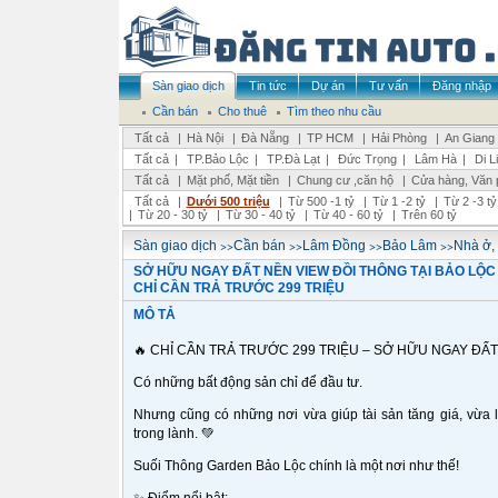
Sàn giao dịch
Tin tức
Dự án
Tư vấn
Đăng nhập
Cần bán
Cho thuê
Tìm theo nhu cầu
Tất cả
|
Hà Nội
|
Đà Nẵng
|
TP HCM
|
Hải Phòng
|
An Giang
Tất cả
|
TP.Bảo Lộc
|
TP.Đà Lạt
|
Đức Trọng
|
Lâm Hà
|
Di L
Tất cả
|
Mặt phố, Mặt tiền
|
Chung cư ,căn hộ
|
Cửa hàng, Văn 
Tất cả
|
Dưới 500 triệu
|
Từ 500 -1 tỷ
|
Từ 1 -2 tỷ
|
Từ 2 -3 tỷ
|
Từ 20 - 30 tỷ
|
Từ 30 - 40 tỷ
|
Từ 40 - 60 tỷ
|
Trên 60 tỷ
>>
>>
>>
>>
Sàn giao dịch
Cần bán
Lâm Đồng
Bảo Lâm
Nhà ở,
SỞ HỮU NGAY ĐẤT NỀN VIEW ĐỒI THÔNG TẠI BẢO LỘC 
CHỈ CẦN TRẢ TRƯỚC 299 TRIỆU
MÔ TẢ
🔥 CHỈ CẦN TRẢ TRƯỚC 299 TRIỆU – SỞ HỮU NGAY ĐẤT 
Có những bất động sản chỉ để đầu tư.
Nhưng cũng có những nơi vừa giúp tài sản tăng giá, vừa l
trong lành. 💚
Suối Thông Garden Bảo Lộc chính là một nơi như thế!