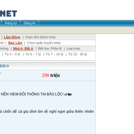
Đăng ký
Đăng tin
|
Lâm Đồng
|
Chọn tỉnh thành khác
inh
|
Bảo Lâm
|
Chọn quận huyện khác
phòng
|
Nhà ở, Đất ở
|
Biệt thự, Phân lô
|
Loại khác
|
Từ 3 – 5 tỷ
|
Từ 5 – 7 tỷ
|
Từ 7 – 10 tỷ
|
Từ 10 - 20 tỷ
 Đất ở
-
298
triệu
NỀN VIEW ĐỒI THÔNG TẠI BẢO LỘC! 🌿🏡
à chốn để cả gia đình tìm về nghỉ ngơi giữa thiên nhiên