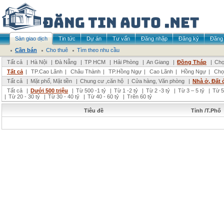
Sàn giao dịch
Tin tức
Dự án
Tư vấn
Đăng nhập
Đăng ký
Đăng 
Cần bán
Cho thuê
Tìm theo nhu cầu
Tất cả
|
Hà Nội
|
Đà Nẵng
|
TP HCM
|
Hải Phòng
|
An Giang
|
Đồng Tháp
|
Chọ
Tất cả
|
TP.Cao Lãnh
|
Châu Thành
|
TP.Hồng Ngự
|
Cao Lãnh
|
Hồng Ngự
|
Chọ
Tất cả
|
Mặt phố, Mặt tiền
|
Chung cư ,căn hộ
|
Cửa hàng, Văn phòng
|
Nhà ở, Đất 
Tất cả
|
Dưới 500 triệu
|
Từ 500 -1 tỷ
|
Từ 1 -2 tỷ
|
Từ 2 -3 tỷ
|
Từ 3 – 5 tỷ
|
Từ 5
|
Từ 20 - 30 tỷ
|
Từ 30 - 40 tỷ
|
Từ 40 - 60 tỷ
|
Trên 60 tỷ
Tiêu đề
Tỉnh /T.Phố