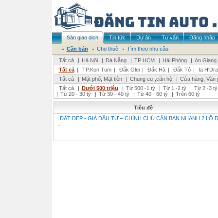
Sàn giao dịch
Tin tức
Dự án
Tư vấn
Đăng nhập
Cần bán
Cho thuê
Tìm theo nhu cầu
Tất cả
|
Hà Nội
|
Đà Nẵng
|
TP HCM
|
Hải Phòng
|
An Giang
Tất cả
|
TP.Kon Tum
|
Đắk Glei
|
Đắk Hà
|
Đắk Tô
|
Ia H'Dra
Tất cả
|
Mặt phố, Mặt tiền
|
Chung cư ,căn hộ
|
Cửa hàng, Văn 
Tất cả
|
Dưới 500 triệu
|
Từ 500 -1 tỷ
|
Từ 1 -2 tỷ
|
Từ 2 -3 tỷ
|
Từ 20 - 30 tỷ
|
Từ 30 - 40 tỷ
|
Từ 40 - 60 tỷ
|
Trên 60 tỷ
Tiêu đề
ĐẤT ĐẸP - GIÁ ĐẦU TƯ – CHÍNH CHỦ CẦN BÁN NHANH 2 LÔ 
...