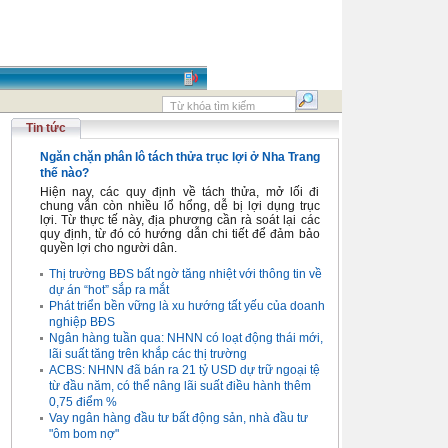
Tin tức
Ngăn chặn phân lô tách thửa trục lợi ở Nha Trang
thế nào?
Hiện nay, các quy định về tách thửa, mở lối đi
chung vẫn còn nhiều lổ hổng, dễ bị lợi dụng trục
lợi. Từ thực tế này, địa phương cần rà soát lại các
quy định, từ đó có hướng dẫn chi tiết để đảm bảo
quyền lợi cho người dân.
Thị trường BĐS bất ngờ tăng nhiệt với thông tin về
dự án “hot” sắp ra mắt
Phát triển bền vững là xu hướng tất yếu của doanh
nghiệp BĐS
Ngân hàng tuần qua: NHNN có loạt động thái mới,
lãi suất tăng trên khắp các thị trường
ACBS: NHNN đã bán ra 21 tỷ USD dự trữ ngoại tệ
từ đầu năm, có thể nâng lãi suất điều hành thêm
0,75 điểm %
Vay ngân hàng đầu tư bất động sản, nhà đầu tư
"ôm bom nợ"