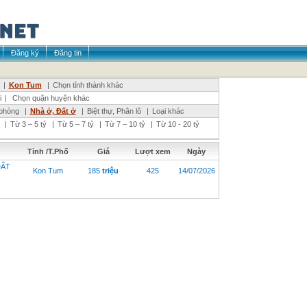
Đăng ký
Đăng tin
|
Kon Tum
|
Chọn tỉnh thành khác
i
|
Chọn quận huyện khác
phòng
|
Nhà ở, Đất ở
|
Biệt thự, Phân lô
|
Loại khác
|
Từ 3 – 5 tỷ
|
Từ 5 – 7 tỷ
|
Từ 7 – 10 tỷ
|
Từ 10 - 20 tỷ
Tỉnh /T.Phố
Giá
Lượt xem
Ngày
ĐẤT
Kon Tum
185
triệu
425
14/07/2026