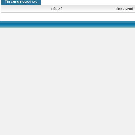
Tin cùng người rao
Tiêu đề
Tỉnh /T.Phố