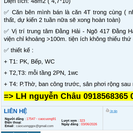
Diện tích: 48m2 ( 4,7*10)
✅ Căn bên mình bán là căn 4T trong cùng ( nh
thất, dự kiến 2 tuần nữa sẽ xong hoàn toàn)
✅ Vị trí trung tâm Đằng Hải - Ngõ 417 Đằng H
viện chỉ khoảng >100m. tiện ích không thiếu thứ 
✅ thiết kế :
+ T1: PK, Bếp, WC
+ T2,T3: mỗi tầng 2PN, 1wc
+ T4: P.Thờ, ban công trước, sân phơi rộng sau 
=> LH nguyễn Châu 0918568365 
LIÊN HỆ
In tin
Người đăng
:
17547 - caocuong91
Lượt xem
:
323
Điện thoại
:
Ngày đăng
:
03/06/2026
Email
:
caocuonggpx@gmail.com