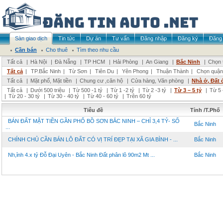
Sàn giao dịch
Tin tức
Dự án
Tư vấn
Đăng nhập
Đăng ký
Đăng 
Cần bán
Cho thuê
Tìm theo nhu cầu
Tất cả
|
Hà Nội
|
Đà Nẵng
|
TP HCM
|
Hải Phòng
|
An Giang
|
Bắc Ninh
|
Chọn 
Tất cả
|
TP.Bắc Ninh
|
Từ Sơn
|
Tiên Du
|
Yên Phong
|
Thuận Thành
|
Chọn quận
Tất cả
|
Mặt phố, Mặt tiền
|
Chung cư ,căn hộ
|
Cửa hàng, Văn phòng
|
Nhà ở, Đất 
Tất cả
|
Dưới 500 triệu
|
Từ 500 -1 tỷ
|
Từ 1 -2 tỷ
|
Từ 2 -3 tỷ
|
Từ 3 – 5 tỷ
|
Từ 5 
|
Từ 20 - 30 tỷ
|
Từ 30 - 40 tỷ
|
Từ 40 - 60 tỷ
|
Trên 60 tỷ
Tiêu đề
Tỉnh /T.Phố
BÁN ĐẤT MẶT TIỀN GẦN PHỐ BỒ SƠN BẮC NINH – CHỈ 3,4 TỶ- SỔ
Bắc Ninh
...
CHÍNH CHỦ CẦN BÁN LÔ ĐẤT CÓ VỊ TRÍ ĐẸP TẠI XÃ GIA BÌNH - ...
Bắc Ninh
Nh,ỉnh 4.x tỷ Đỗ Đại Uyên - Bắc Ninh Đất phân lô 90m2 Mt ...
Bắc Ninh