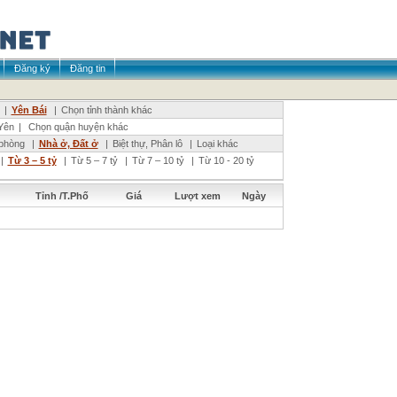
Đăng ký
Đăng tin
|
Yên Bái
|
Chọn tỉnh thành khác
Yên
|
Chọn quận huyện khác
phòng
|
Nhà ở, Đất ở
|
Biệt thự, Phân lô
|
Loại khác
|
Từ 3 – 5 tỷ
|
Từ 5 – 7 tỷ
|
Từ 7 – 10 tỷ
|
Từ 10 - 20 tỷ
Tỉnh /T.Phố
Giá
Lượt xem
Ngày