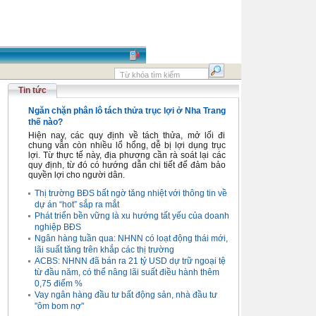
Tin tức
Ngăn chặn phân lô tách thửa trục lợi ở Nha Trang
thế nào?
Hiện nay, các quy định về tách thửa, mở lối đi
chung vẫn còn nhiều lổ hổng, dễ bị lợi dụng trục
lợi. Từ thực tế này, địa phương cần rà soát lại các
quy định, từ đó có hướng dẫn chi tiết để đảm bảo
quyền lợi cho người dân.
Thị trường BĐS bất ngờ tăng nhiệt với thông tin về
dự án “hot” sắp ra mắt
Phát triển bền vững là xu hướng tất yếu của doanh
nghiệp BĐS
Ngân hàng tuần qua: NHNN có loạt động thái mới,
lãi suất tăng trên khắp các thị trường
ACBS: NHNN đã bán ra 21 tỷ USD dự trữ ngoại tệ
từ đầu năm, có thể nâng lãi suất điều hành thêm
0,75 điểm %
Vay ngân hàng đầu tư bất động sản, nhà đầu tư
"ôm bom nợ"