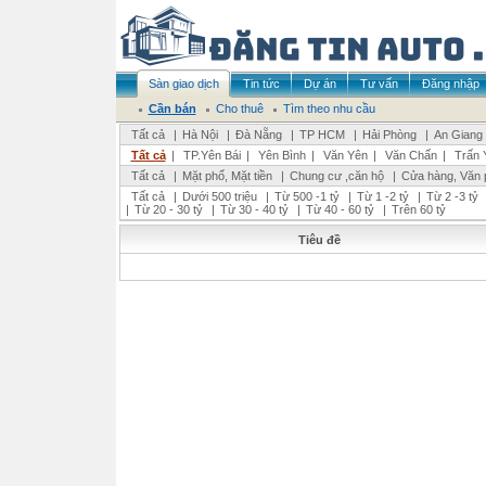
Sàn giao dịch
Tin tức
Dự án
Tư vấn
Đăng nhập
Cần bán
Cho thuê
Tìm theo nhu cầu
Tất cả
|
Hà Nội
|
Đà Nẵng
|
TP HCM
|
Hải Phòng
|
An Giang
Tất cả
|
TP.Yên Bái
|
Yên Bình
|
Văn Yên
|
Văn Chấn
|
Trấn 
Tất cả
|
Mặt phố, Mặt tiền
|
Chung cư ,căn hộ
|
Cửa hàng, Văn 
Tất cả
|
Dưới 500 triệu
|
Từ 500 -1 tỷ
|
Từ 1 -2 tỷ
|
Từ 2 -3 tỷ
|
Từ 20 - 30 tỷ
|
Từ 30 - 40 tỷ
|
Từ 40 - 60 tỷ
|
Trên 60 tỷ
Tiêu đề