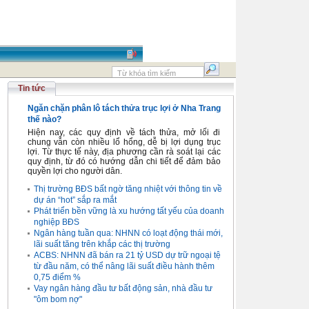
Tin tức
Ngăn chặn phân lô tách thửa trục lợi ở Nha Trang
thế nào?
Hiện nay, các quy định về tách thửa, mở lối đi
chung vẫn còn nhiều lổ hổng, dễ bị lợi dụng trục
lợi. Từ thực tế này, địa phương cần rà soát lại các
quy định, từ đó có hướng dẫn chi tiết để đảm bảo
quyền lợi cho người dân.
Thị trường BĐS bất ngờ tăng nhiệt với thông tin về
dự án “hot” sắp ra mắt
Phát triển bền vững là xu hướng tất yếu của doanh
nghiệp BĐS
Ngân hàng tuần qua: NHNN có loạt động thái mới,
lãi suất tăng trên khắp các thị trường
ACBS: NHNN đã bán ra 21 tỷ USD dự trữ ngoại tệ
từ đầu năm, có thể nâng lãi suất điều hành thêm
0,75 điểm %
Vay ngân hàng đầu tư bất động sản, nhà đầu tư
"ôm bom nợ"