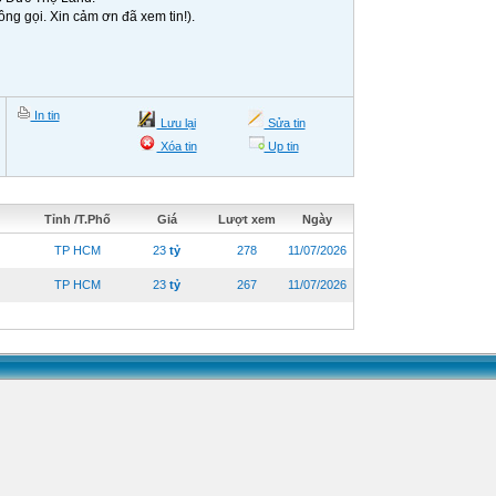
ông gọi. Xin cảm ơn đã xem tin!).
In tin
Lưu lại
Sửa tin
Xóa tin
Up tin
Tỉnh /T.Phố
Giá
Lượt xem
Ngày
TP HCM
23
tỷ
278
11/07/2026
TP HCM
23
tỷ
267
11/07/2026