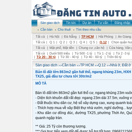
Sàn giao dịch
Tin tức
Dự án
Tư vấn
Đăng nhập
Cần bán
Cho thuê
Tìm theo nhu cầu
Tất cả
|
Hà Nội
|
Đà Nẵng
|
TP HCM
|
Hải Phòng
|
An Giang
Tất cả
|
Q 1
|
Q 2
|
Q 3
|
Q 4
|
Q 5
|
Q.12
|
Chọn quận hu
Tất cả
|
Mặt phố, Mặt tiền
|
Chung cư ,căn hộ
|
Cửa hàng, Văn 
Tất cả
|
Dưới 500 triệu
|
Từ 500 -1 tỷ
|
Từ 1 -2 tỷ
|
Từ 2 -3 tỷ
|
Từ 20 - 30 tỷ
|
Từ 30 - 40 tỷ
|
Từ 40 - 60 tỷ
|
Trên 60 tỷ
>>
>>
>>
>>
Sàn giao dịch
Cần bán
TP HCM
Q.12
Nhà ở, Đất ở
Bán lô đất lớn 863m2 gần full thổ, ngang khủng 23m, HXH
TX25, giá đầu tư chưa tới 30tr/m2
MÔ TẢ
Bán lô đất lớn 863m2 gần full thổ cư, ngang khủng 23m vuô
- Diện tích khuôn đất rất đẹp: ngang 23m dài 37.5m, vuông 
- Đất thuộc khu dân cư, hệ số xây dựng cao, xung quanh toà
- Thích hợp mua về xây Biệt thự nhà vườn, nghỉ dưỡng... tuyệ
- Khu dân cư đông đúc, đường TX25, phường Thới An, Qu
quanh ngập tràn.
** Giá: 25 Tỷ còn thương lượng.
*** Gọi trực tiếp xem đất để được hỗ trợ tốt hơn: 09682115