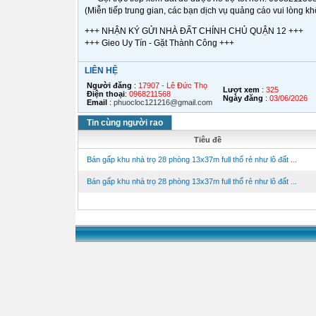
(Miễn tiếp trung gian, các bạn dịch vụ quảng cáo vui lòng kh
+++ NHẬN KÝ GỬI NHÀ ĐẤT CHÍNH CHỦ QUẬN 12 +++
+++ Gieo Uy Tín - Gặt Thành Công +++
LIÊN HỆ
Người đăng
:
17907 - Lê Đức Thọ
Lượt xem
:
325
Điện thoại
:
0968211568
Ngày đăng
:
03/06/2026
Email
:
phuocloc121216@gmail.com
Tin cùng người rao
Tiêu đề
Bán gấp khu nhà trọ 28 phòng 13x37m full thổ rẻ như lô đất ...
Bán gấp khu nhà trọ 28 phòng 13x37m full thổ rẻ như lô đất ...