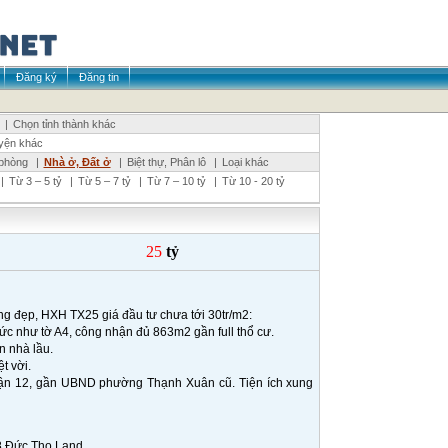
Đăng ký
Đăng tin
|
Chọn tỉnh thành khác
yện khác
phòng
|
Nhà ở, Đất ở
|
Biệt thự, Phân lô
|
Loại khác
|
Từ 3 – 5 tỷ
|
Từ 5 – 7 tỷ
|
Từ 7 – 10 tỷ
|
Từ 10 - 20 tỷ
25
tỷ
ng đẹp, HXH TX25 giá đầu tư chưa tới 30tr/m2:
vức như tờ A4, công nhận đủ 863m2 gần full thổ cư.
n nhà lầu.
t vời.
ận 12, gần UBND phường Thạnh Xuân cũ. Tiện ích xung
68 Đức Thọ Land.