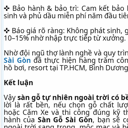
✜ Bảo hành & bảo trì: Cam kết bảo
sinh và phủ dầu miễn phí năm đầu tiê
✜ Báo giá rõ ràng: Không phát sinh, 
10–15% nhờ nhập trực tiếp từ xưởng.
Nhờ đội ngũ thợ lành nghề và quy trì
Sài Gòn
đã thực hiện hàng trăm côn
hồ bơi, resort tại TP.HCM, Bình Dươn
Kết luận
Vậy
sàn gỗ tự nhiên ngoài trời có 
lời là rất bền, nếu chọn gỗ chất lư
hoặc Căm Xe và thi công đúng kỹ t
hành của
Sàn Gỗ Sài Gòn
, bạn sẽ 
ngoài trời sang trọng, mộc mạc và b