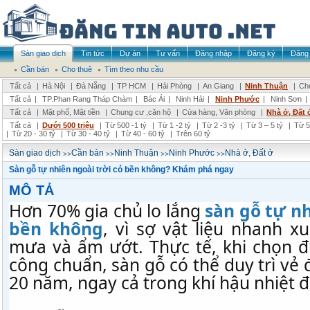
Sàn giao dịch
Tin tức
Dự án
Tư vấn
Đăng nhập
Đăng ký
Đăng 
Cần bán
Cho thuê
Tìm theo nhu cầu
Tất cả
|
Hà Nội
|
Đà Nẵng
|
TP HCM
|
Hải Phòng
|
An Giang
|
Ninh Thuận
|
Chọ
Tất cả
|
TP.Phan Rang Tháp Chàm
|
Bác Ái
|
Ninh Hải
|
Ninh Phước
|
Ninh Sơn
|
Tất cả
|
Mặt phố, Mặt tiền
|
Chung cư ,căn hộ
|
Cửa hàng, Văn phòng
|
Nhà ở, Đất 
Tất cả
|
Dưới 500 triệu
|
Từ 500 -1 tỷ
|
Từ 1 -2 tỷ
|
Từ 2 -3 tỷ
|
Từ 3 – 5 tỷ
|
Từ 5
|
Từ 20 - 30 tỷ
|
Từ 30 - 40 tỷ
|
Từ 40 - 60 tỷ
|
Trên 60 tỷ
>>
>>
>>
>>
Sàn giao dịch
Cần bán
Ninh Thuận
Ninh Phước
Nhà ở, Đất ở
Sàn gỗ tự nhiên ngoài trời có bền không? Khám phá ngay
MÔ TẢ
Hơn 70% gia chủ lo lắng
sàn gỗ tự nh
bền không
, vì sợ vật liệu nhanh 
mưa và ẩm ướt. Thực tế, khi chọn đú
công chuẩn, sàn gỗ có thể duy trì vẻ
20 năm, ngay cả trong khí hậu nhiệt đ