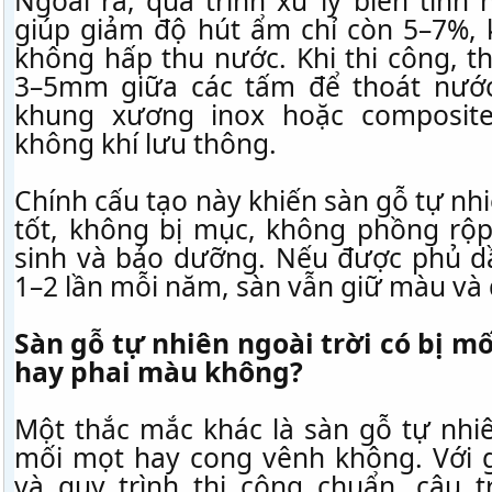
Ngoài ra, quá trình xử lý biến tính
giúp giảm độ hút ẩm chỉ còn 5–7%,
không hấp thu nước. Khi thi công, t
3–5mm giữa các tấm để thoát nướ
khung xương inox hoặc composite
không khí lưu thông.
Chính cấu tạo này khiến sàn gỗ tự n
tốt, không bị mục, không phồng rộp
sinh và bảo dưỡng. Nếu được phủ d
1–2 lần mỗi năm, sàn vẫn giữ màu và 
Sàn gỗ tự nhiên ngoài trời có bị m
hay phai màu không?
Một thắc mắc khác là sàn gỗ tự nhiê
mối mọt hay cong vênh không. Với 
và quy trình thi công chuẩn, câu t