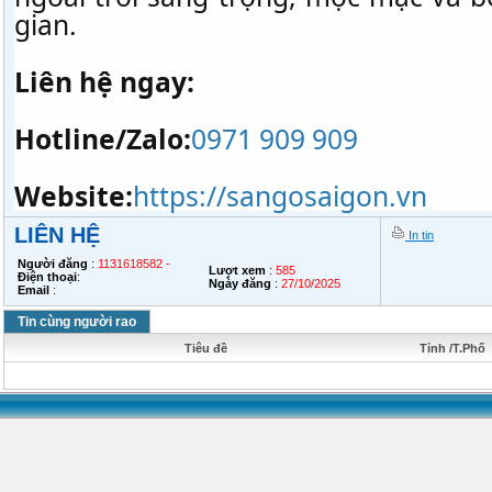
gian.
Liên hệ ngay:
Hotline/Zalo:
0971 909 909
Website:
https://sangosaigon.vn
LIÊN HỆ
In tin
Người đăng
:
1131618582 -
Lượt xem
:
585
Điện thoại
:
Ngày đăng
:
27/10/2025
Email
:
Tin cùng người rao
Tiêu đề
Tỉnh /T.Phố