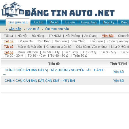
Sàn giao dịch
Tin tức
Dự án
Tư vấn
Đăng nhập
Đăng ký
Đăng 
Cần bán
Cho thuê
Tìm theo nhu cầu
Tất cả
|
Hà Nội
|
Đà Nẵng
|
TP HCM
|
Hải Phòng
|
An Giang
|
Yên Bái
|
Chọn tỉ
Tất cả
|
TP.Yên Bái
|
Yên Bình
|
Văn Yên
|
Văn Chấn
|
Trấn Yên
|
Chọn quận huy
Tất cả
|
Mặt phố, Mặt tiền
|
Chung cư ,căn hộ
|
Cửa hàng, Văn phòng
|
Nhà ở, Đất 
Tất cả
|
Dưới 500 triệu
|
Từ 500 -1 tỷ
|
Từ 1 -2 tỷ
|
Từ 2 -3 tỷ
|
Từ 3 – 5 tỷ
|
Từ 5 
|
Từ 20 - 30 tỷ
|
Từ 30 - 40 tỷ
|
Từ 40 - 60 tỷ
|
Trên 60 tỷ
Tiêu đề
Tỉnh /T.Phố
CHÍNH CHỦ CẦN BÁN ĐẤT VỊ TRÍ 2 ĐƯỜNG NGUYỄN TẤT THÀNH -
Yên Bái
...
CHÍNH CHỦ CẦN BÁN ĐẤT GẦN KM6 – YÊN BÁI
Yên Bái