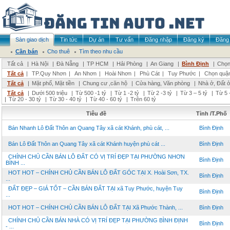
Sàn giao dịch
Tin tức
Dự án
Tư vấn
Đăng nhập
Đăng ký
Đăng 
Cần bán
Cho thuê
Tìm theo nhu cầu
Tất cả
|
Hà Nội
|
Đà Nẵng
|
TP HCM
|
Hải Phòng
|
An Giang
|
Bình Định
|
Chọn
Tất cả
|
TP.Quy Nhơn
|
An Nhơn
|
Hoài Nhơn
|
Phù Cát
|
Tuy Phước
|
Chọn quậ
Tất cả
|
Mặt phố, Mặt tiền
|
Chung cư ,căn hộ
|
Cửa hàng, Văn phòng
|
Nhà ở, Đất 
Tất cả
|
Dưới 500 triệu
|
Từ 500 -1 tỷ
|
Từ 1 -2 tỷ
|
Từ 2 -3 tỷ
|
Từ 3 – 5 tỷ
|
Từ 5 
|
Từ 20 - 30 tỷ
|
Từ 30 - 40 tỷ
|
Từ 40 - 60 tỷ
|
Trên 60 tỷ
Tiêu đề
Tỉnh /T.Phố
Bán Nhanh Lô Đất Thôn an Quang Tây xã cát Khánh, phù cát, ...
Bình Định
Bán Lô Đất Thôn an Quang Tây xã cát Khánh huyện phù cát ...
Bình Định
CHÍNH CHỦ CẦN BÁN LÔ ĐẤT CÓ VỊ TRÍ ĐẸP TẠI PHƯỜNG NHƠN
Bình Định
BÌNH ...
HOT HOT – CHÍNH CHỦ CẦN BÁN LÔ ĐẤT GÓC TẠI X. Hoài Sơn, TX.
Bình Định
...
ĐẤT ĐẸP – GIÁ TỐT – CẦN BÁN ĐẤT TẠI xã Tuy Phước, huyện Tuy
Bình Định
...
HOT HOT – CHÍNH CHỦ CẦN BÁN LÔ ĐẤT TẠI Xã Phước Thành, ...
Bình Định
CHÍNH CHỦ CẦN BÁN NHÀ CÓ VỊ TRÍ ĐẸP TẠI PHƯỜNG BÌNH ĐỊNH
Bình Định
- ...