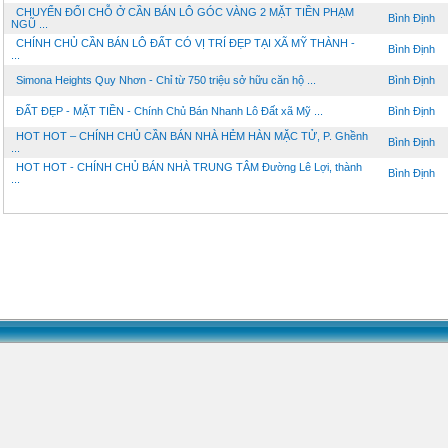
CHUYỂN ĐỔI CHỖ Ở CẦN BÁN LÔ GÓC VÀNG 2 MẶT TIỀN PHẠM
Bình Định
NGŨ ...
CHÍNH CHỦ CẦN BÁN LÔ ĐẤT CÓ VỊ TRÍ ĐẸP TẠI XÃ MỸ THÀNH -
Bình Định
...
Simona Heights Quy Nhơn - Chỉ từ 750 triệu sở hữu căn hộ ...
Bình Định
ĐẤT ĐẸP - MẶT TIỀN - Chính Chủ Bán Nhanh Lô Đất xã Mỹ ...
Bình Định
HOT HOT – CHÍNH CHỦ CẦN BÁN NHÀ HẺM HÀN MẶC TỬ, P. Ghềnh
Bình Định
...
HOT HOT - CHÍNH CHỦ BÁN NHÀ TRUNG TÂM Đường Lê Lợi, thành
Bình Định
...