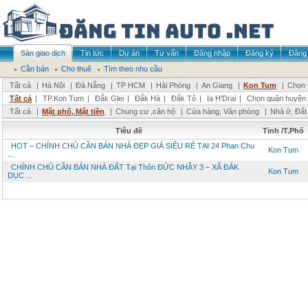
Sàn giao dịch
Tin tức
Dự án
Tư vấn
Đăng nhập
Đăng ký
Đăng 
Cần bán
Cho thuê
Tìm theo nhu cầu
Tất cả
|
Hà Nội
|
Đà Nẵng
|
TP HCM
|
Hải Phòng
|
An Giang
|
Kon Tum
|
Chọn 
Tất cả
|
TP.Kon Tum
|
Đắk Glei
|
Đắk Hà
|
Đắk Tô
|
Ia H'Drai
|
Chọn quận huyện
Tất cả
|
Mặt phố, Mặt tiền
|
Chung cư ,căn hộ
|
Cửa hàng, Văn phòng
|
Nhà ở, Đất
Tiêu đề
Tỉnh /T.Phố
HOT – CHÍNH CHỦ CẦN BÁN NHÀ ĐẸP GIÁ SIÊU RẺ TẠI 24 Phan Chu
Kon Tum
...
CHÍNH CHỦ CẦN BÁN NHÀ ĐẤT Tại Thôn ĐỨC NHẦY 3 – XÃ ĐẮK
Kon Tum
DỤC ...