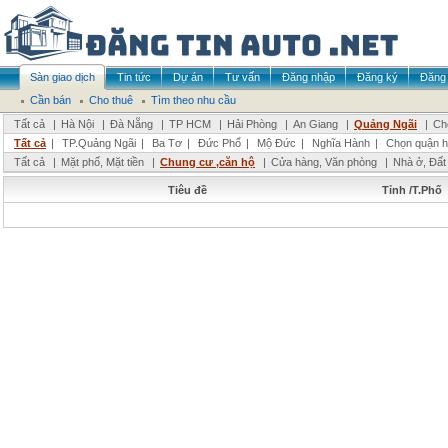
Sàn giao dịch
Tin tức
Dự án
Tư vấn
Đăng nhập
Đăng ký
Đăng 
Cần bán
Cho thuê
Tìm theo nhu cầu
Tất cả
|
Hà Nội
|
Đà Nẵng
|
TP HCM
|
Hải Phòng
|
An Giang
|
Quảng Ngãi
|
Ch
Tất cả
|
TP.Quảng Ngãi
|
Ba Tơ
|
Đức Phổ
|
Mộ Đức
|
Nghĩa Hành
|
Chọn quận 
Tất cả
|
Mặt phố, Mặt tiền
|
Chung cư ,căn hộ
|
Cửa hàng, Văn phòng
|
Nhà ở, Đất
Tiêu đề
Tỉnh /T.Phố