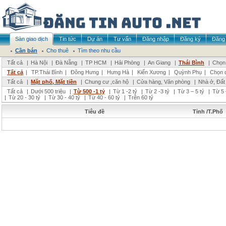
Sàn giao dịch
Tin tức
Dự án
Tư vấn
Đăng nhập
Đăng ký
Đăng 
Cần bán
Cho thuê
Tìm theo nhu cầu
Tất cả
|
Hà Nội
|
Đà Nẵng
|
TP HCM
|
Hải Phòng
|
An Giang
|
Thái Bình
|
Chọn 
Tất cả
|
TP.Thái Bình
|
Đông Hưng
|
Hưng Hà
|
Kiến Xương
|
Quỳnh Phụ
|
Chọn 
Tất cả
|
Mặt phố, Mặt tiền
|
Chung cư ,căn hộ
|
Cửa hàng, Văn phòng
|
Nhà ở, Đất
Tất cả
|
Dưới 500 triệu
|
Từ 500 -1 tỷ
|
Từ 1 -2 tỷ
|
Từ 2 -3 tỷ
|
Từ 3 – 5 tỷ
|
Từ 5 
|
Từ 20 - 30 tỷ
|
Từ 30 - 40 tỷ
|
Từ 40 - 60 tỷ
|
Trên 60 tỷ
Tiêu đề
Tỉnh /T.Phố