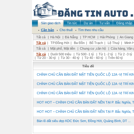
Sàn giao dịch
Tin tức
Dự án
Tư vấn
Đăng nhập
Cần bán
Cho thuê
Tìm theo nhu cầu
Tất cả
|
Hà Nội
|
Đà Nẵng
|
TP HCM
|
Hải Phòng
|
An Giang
Tất cả
|
TP.Đồng Hới
|
Ba Đồn
|
Bố Trạch
|
Lệ Thuỷ
|
Minh 
Tất cả
|
Mặt phố, Mặt tiền
|
Chung cư ,căn hộ
|
Cửa hàng, Văn 
Tất cả
|
Dưới 500 triệu
|
Từ 500 -1 tỷ
|
Từ 1 -2 tỷ
|
Từ 2 -3 tỷ
|
Từ 20 - 30 tỷ
|
Từ 30 - 40 tỷ
|
Từ 40 - 60 tỷ
|
Trên 60 tỷ
Tiêu đề
CHÍNH CHỦ CẦN BÁN ĐẤT MẶT TIỀN QUỐC LỘ 12A -VỊ TRÍ KINH
CHÍNH CHỦ CẦN BÁN ĐẤT MẶT TIỀN QUỐC LỘ 12A -VỊ TRÍ KINH
CHÍNH CHỦ CẦN BÁN ĐẤT MẶT TIỀN QUỐC LỘ 12A -VỊ TRÍ KINH
HOT HOT – CHÍNH CHỦ CẦN BÁN ĐẤT NỀN TẠI P. Bắc Nghĩa, TP.
HOT HOT – CHÍNH CHỦ CẦN BÁN ĐẤT NỀN TẠI P. Bắc Nghĩa, TP.
Bán lô đất siêu đẹp KDC Đức Sơn, Đồng Hới, Quảng Bình, DT ...