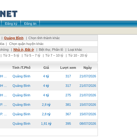
Đăng ký
Đăng tin
|
Quảng Bình
|
Chọn tỉnh thành khác
Hóa
|
Chọn quận huyện khác
phòng
|
Nhà ở, Đất ở
|
Biệt thự, Phân lô
|
Loại khác
|
Từ 3 – 5 tỷ
|
Từ 5 – 7 tỷ
|
Từ 7 – 10 tỷ
|
Từ 10 - 20 tỷ
Tỉnh /T.Phố
Giá
Lượt xem
Ngày
 ...
Quảng Bình
4
tỷ
317
21/07/2026
 ...
Quảng Bình
4
tỷ
317
21/07/2026
 ...
Quảng Bình
4
tỷ
275
21/07/2026
 ...
Quảng Bình
2,8
tỷ
381
15/07/2026
 ...
Quảng Bình
2,8
tỷ
367
15/07/2026
Quảng Bình
1,81
tỷ
395
08/07/2026