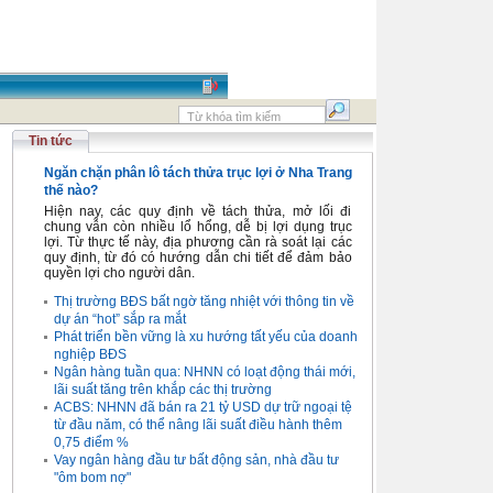
Tin tức
Ngăn chặn phân lô tách thửa trục lợi ở Nha Trang
thế nào?
Hiện nay, các quy định về tách thửa, mở lối đi
chung vẫn còn nhiều lổ hổng, dễ bị lợi dụng trục
lợi. Từ thực tế này, địa phương cần rà soát lại các
quy định, từ đó có hướng dẫn chi tiết để đảm bảo
quyền lợi cho người dân.
Thị trường BĐS bất ngờ tăng nhiệt với thông tin về
dự án “hot” sắp ra mắt
Phát triển bền vững là xu hướng tất yếu của doanh
nghiệp BĐS
Ngân hàng tuần qua: NHNN có loạt động thái mới,
lãi suất tăng trên khắp các thị trường
ACBS: NHNN đã bán ra 21 tỷ USD dự trữ ngoại tệ
từ đầu năm, có thể nâng lãi suất điều hành thêm
0,75 điểm %
Vay ngân hàng đầu tư bất động sản, nhà đầu tư
"ôm bom nợ"