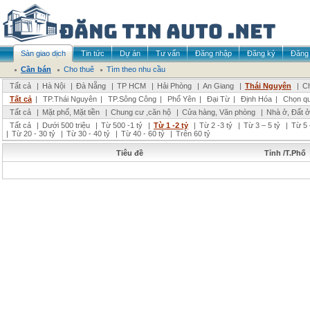
Sàn giao dịch
Tin tức
Dự án
Tư vấn
Đăng nhập
Đăng ký
Đăng 
Cần bán
Cho thuê
Tìm theo nhu cầu
Tất cả
|
Hà Nội
|
Đà Nẵng
|
TP HCM
|
Hải Phòng
|
An Giang
|
Thái Nguyên
|
Ch
Tất cả
|
TP.Thái Nguyên
|
TP.Sông Công
|
Phổ Yên
|
Đại Từ
|
Định Hóa
|
Chọn q
Tất cả
|
Mặt phố, Mặt tiền
|
Chung cư ,căn hộ
|
Cửa hàng, Văn phòng
|
Nhà ở, Đất ở
Tất cả
|
Dưới 500 triệu
|
Từ 500 -1 tỷ
|
Từ 1 -2 tỷ
|
Từ 2 -3 tỷ
|
Từ 3 – 5 tỷ
|
Từ 5 
|
Từ 20 - 30 tỷ
|
Từ 30 - 40 tỷ
|
Từ 40 - 60 tỷ
|
Trên 60 tỷ
Tiêu đề
Tỉnh /T.Phố