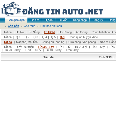
Sàn giao dịch
Tin tức
Dự án
Tư vấn
Đăng nhập
Đăng ký
Đăng 
Cần bán
Cho thuê
Tìm theo nhu cầu
Tất cả
|
Hà Nội
|
Đà Nẵng
|
TP HCM
|
Hải Phòng
|
An Giang
|
Chọn tỉnh thành kh
Tất cả
|
Q 1
|
Q 2
|
Q 3
|
Q 4
|
Q 5
|
Q.9
|
Chọn quận huyện khác
Tất cả
|
Mặt phố, Mặt tiền
|
Chung cư ,căn hộ
|
Cửa hàng, Văn phòng
|
Nhà ở, Đất 
Tất cả
|
Dưới 500 triệu
|
Từ 500 -1 tỷ
|
Từ 1 -2 tỷ
|
Từ 2 -3 tỷ
|
Từ 3 – 5 tỷ
|
Từ 5 
|
Từ 20 - 30 tỷ
|
Từ 30 - 40 tỷ
|
Từ 40 - 60 tỷ
|
Trên 60 tỷ
Tiêu đề
Tỉnh /T.Phố