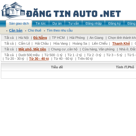
Sàn giao dịch
Tin tức
Dự án
Tư vấn
Đăng nhập
Đăng ký
Đăng 
Cần bán
Cho thuê
Tìm theo nhu cầu
Tất cả
|
Hà Nội
|
Đà Nẵng
|
TP HCM
|
Hải Phòng
|
An Giang
|
Chọn tỉnh thành k
Tất cả
|
Cẩm Lệ
|
Hải Châu
|
Hòa Vang
|
Hoàng Sa
|
Liên Chiểu
|
Thanh Khê
|
Tất cả
|
Mặt phố, Mặt tiền
|
Chung cư ,căn hộ
|
Cửa hàng, Văn phòng
|
Nhà ở, Đất
Tất cả
|
Dưới 500 triệu
|
Từ 500 -1 tỷ
|
Từ 1 -2 tỷ
|
Từ 2 -3 tỷ
|
Từ 3 – 5 tỷ
|
Từ 5 –
|
Từ 20 - 30 tỷ
|
Từ 30 - 40 tỷ
|
Từ 40 - 60 tỷ
|
Trên 60 tỷ
Tiêu đề
Tỉnh /T.Phố