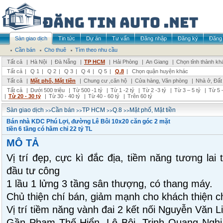
Sàn giao dịch
Tin tức
Dự án
Tư vấn
Đăng nhập
Đăng ký
Đăng 
Cần bán
Cho thuê
Tìm theo nhu cầu
Tất cả
|
Hà Nội
|
Đà Nẵng
|
TP HCM
|
Hải Phòng
|
An Giang
|
Chọn tỉnh thành kh
Tất cả
|
Q 1
|
Q 2
|
Q 3
|
Q 4
|
Q 5
|
Q.8
|
Chọn quận huyện khác
Tất cả
|
Mặt phố, Mặt tiền
|
Chung cư ,căn hộ
|
Cửa hàng, Văn phòng
|
Nhà ở, Đất
Tất cả
|
Dưới 500 triệu
|
Từ 500 -1 tỷ
|
Từ 1 -2 tỷ
|
Từ 2 -3 tỷ
|
Từ 3 – 5 tỷ
|
Từ 5 –
|
Từ 20 - 30 tỷ
|
Từ 30 - 40 tỷ
|
Từ 40 - 60 tỷ
|
Trên 60 tỷ
>>
>>
>>
>>
Sàn giao dịch
Cần bán
TP HCM
Q.8
Mặt phố, Mặt tiền
Bán nhà KDC Phú Lợi, đường Lê Bôi 10x20 căn góc 2 mặt
tiền 6 tầng có hầm chỉ 22 tỷ TL
MÔ TẢ
Vị trí đẹp, cực kì đắc địa, tiềm năng tương la
đầu tư công
1 lầu 1 lửng 3 tầng sân thượng, có thang máy.
Chủ thiện chí bán, giảm mạnh cho khách thiện c
Vị trí tiềm năng vành đai 2 kết nối Nguyễn Văn L
Gần Phạm Thế Hiển, Lê Bôi, Trịnh Quang Nghị,