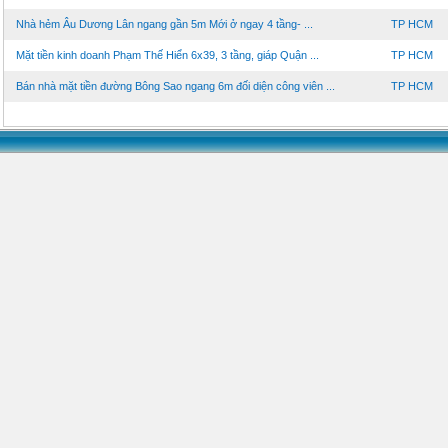
Nhà hẻm Âu Dương Lân ngang gần 5m Mới ở ngay 4 tầng- ...
TP HCM
Mặt tiền kinh doanh Phạm Thế Hiển 6x39, 3 tầng, giáp Quận ...
TP HCM
Bán nhà mặt tiền đường Bông Sao ngang 6m đối diện công viên ...
TP HCM