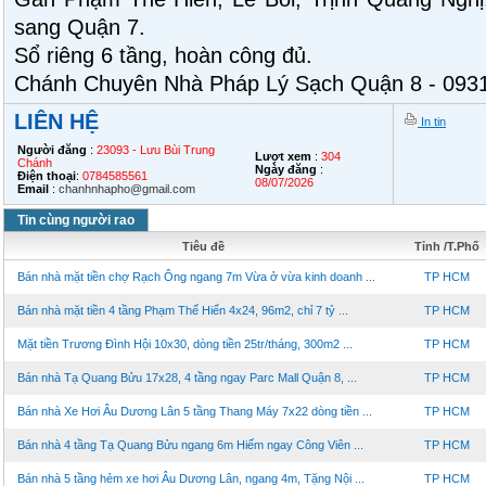
sang Quận 7.
Sổ riêng 6 tầng, hoàn công đủ.
Chánh Chuyên Nhà Pháp Lý Sạch Quận 8 - 093
LIÊN HỆ
In tin
Người đăng
:
23093 - Lưu Bùi Trung
Lượt xem
:
304
Chánh
Ngày đăng
:
Điện thoại
:
0784585561
08/07/2026
Email
:
chanhnhapho@gmail.com
Tin cùng người rao
Tiêu đề
Tỉnh /T.Phố
Bán nhà mặt tiền chợ Rạch Ông ngang 7m Vừa ở vừa kinh doanh ...
TP HCM
Bán nhà mặt tiền 4 tầng Phạm Thế Hiển 4x24, 96m2, chỉ 7 tỷ ...
TP HCM
Mặt tiền Trương Đình Hội 10x30, dòng tiền 25tr/tháng, 300m2 ...
TP HCM
Bán nhà Tạ Quang Bửu 17x28, 4 tầng ngay Parc Mall Quận 8, ...
TP HCM
Bán nhà Xe Hơi Âu Dương Lân 5 tầng Thang Máy 7x22 dòng tiền ...
TP HCM
Bán nhà 4 tầng Tạ Quang Bửu ngang 6m Hiếm ngay Công Viên ...
TP HCM
Bán nhà 5 tầng hẻm xe hơi Âu Dương Lân, ngang 4m, Tặng Nội ...
TP HCM