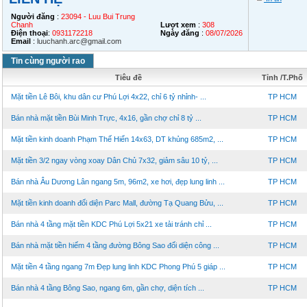
Người đăng
:
23094 - Luu Bui Trung
Chanh
Lượt xem
:
308
Điện thoại
:
0931172218
Ngày đăng
:
08/07/2026
Email
:
luuchanh.arc@gmail.com
Tin cùng người rao
Tiêu đề
Tỉnh /T.Phố
Mặt tiền Lê Bôi, khu dân cư Phú Lợi 4x22, chỉ 6 tỷ nhỉnh- ...
TP HCM
Bán nhà mặt tiền Bùi Minh Trực, 4x16, gần chợ chỉ 8 tỷ ...
TP HCM
Mặt tiền kinh doanh Phạm Thế Hiển 14x63, DT khủng 685m2, ...
TP HCM
Mặt tiền 3/2 ngay vòng xoay Dân Chủ 7x32, giảm sâu 10 tỷ, ...
TP HCM
Bán nhà Âu Dương Lân ngang 5m, 96m2, xe hơi, đẹp lung linh ...
TP HCM
Mặt tiền kinh doanh đối diện Parc Mall, đường Tạ Quang Bửu, ...
TP HCM
Bán nhà 4 tầng mặt tiền KDC Phú Lợi 5x21 xe tải tránh chỉ ...
TP HCM
Bán nhà mặt tiền hiếm 4 tầng đường Bông Sao đối diện công ...
TP HCM
Mặt tiền 4 tầng ngang 7m Đẹp lung linh KDC Phong Phú 5 giáp ...
TP HCM
Bán nhà 4 tầng Bông Sao, ngang 6m, gần chợ, diện tích ...
TP HCM