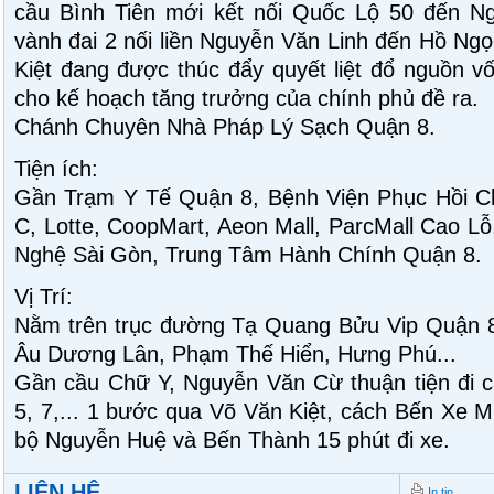
cầu Bình Tiên mới kết nối Quốc Lộ 50 đến N
vành đai 2 nối liền Nguyễn Văn Linh đến Hồ Ng
Kiệt đang được thúc đẩy quyết liệt đổ nguồn v
cho kế hoạch tăng trưởng của chính phủ đề ra.
Chánh Chuyên Nhà Pháp Lý Sạch Quận 8.
Tiện ích:
Gần Trạm Y Tế Quận 8, Bệnh Viện Phục Hồi Ch
C, Lotte, CoopMart, Aeon Mall, ParcMall Cao L
Nghệ Sài Gòn, Trung Tâm Hành Chính Quận 8.
Vị Trí:
Nằm trên trục đường Tạ Quang Bửu Vip Quận 8,
Âu Dương Lân, Phạm Thế Hiển, Hưng Phú...
Gần cầu Chữ Y, Nguyễn Văn Cừ thuận tiện đi c
5, 7,... 1 bước qua Võ Văn Kiệt, cách Bến Xe M
bộ Nguyễn Huệ và Bến Thành 15 phút đi xe.
LIÊN HỆ
In tin