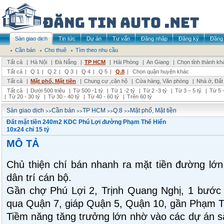
Sàn giao dịch
Tin tức
Dự án
Tư vấn
Đăng nhập
Đăng ký
Đăng 
Cần bán
Cho thuê
Tìm theo nhu cầu
Tất cả
|
Hà Nội
|
Đà Nẵng
|
TP HCM
|
Hải Phòng
|
An Giang
|
Chọn tỉnh thành kh
Tất cả
|
Q 1
|
Q 2
|
Q 3
|
Q 4
|
Q 5
|
Q.8
|
Chọn quận huyện khác
Tất cả
|
Mặt phố, Mặt tiền
|
Chung cư ,căn hộ
|
Cửa hàng, Văn phòng
|
Nhà ở, Đất
Tất cả
|
Dưới 500 triệu
|
Từ 500 -1 tỷ
|
Từ 1 -2 tỷ
|
Từ 2 -3 tỷ
|
Từ 3 – 5 tỷ
|
Từ 5 –
|
Từ 20 - 30 tỷ
|
Từ 30 - 40 tỷ
|
Từ 40 - 60 tỷ
|
Trên 60 tỷ
>>
>>
>>
>>
Sàn giao dịch
Cần bán
TP HCM
Q.8
Mặt phố, Mặt tiền
Đất mặt tiền 240m2 KDC Phú Lợi đường Phạm Thế Hiển
10x24 chỉ 15 tỷ
MÔ TẢ
Chủ thiện chí bán nhanh ra mặt tiền đường lớ
dân trí cán bộ.
Gần chợ Phú Lợi 2, Trịnh Quang Nghị, 1 bước
qua Quận 7, giáp Quận 5, Quận 10, gần Phạm T
Tiềm năng tăng trưởng lớn nhờ vào các dự án sắ