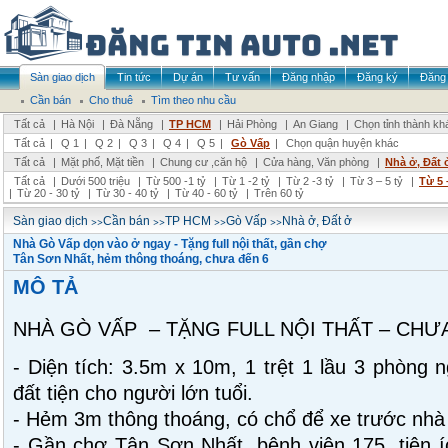
Sàn giao dịch
Tin tức
Dự án
Tư vấn
Đăng nhập
Đăng ký
Đăng 
Cần bán
Cho thuê
Tìm theo nhu cầu
Tất cả
|
Hà Nội
|
Đà Nẵng
|
TP HCM
|
Hải Phòng
|
An Giang
|
Chọn tỉnh thành kh
Tất cả
|
Q 1
|
Q 2
|
Q 3
|
Q 4
|
Q 5
|
Gò Vấp
|
Chọn quận huyện khác
Tất cả
|
Mặt phố, Mặt tiền
|
Chung cư ,căn hộ
|
Cửa hàng, Văn phòng
|
Nhà ở, Đất 
Tất cả
|
Dưới 500 triệu
|
Từ 500 -1 tỷ
|
Từ 1 -2 tỷ
|
Từ 2 -3 tỷ
|
Từ 3 – 5 tỷ
|
Từ 5 
|
Từ 20 - 30 tỷ
|
Từ 30 - 40 tỷ
|
Từ 40 - 60 tỷ
|
Trên 60 tỷ
>>
>>
>>
>>
Sàn giao dịch
Cần bán
TP HCM
Gò Vấp
Nhà ở, Đất ở
Nhà Gò Vấp dọn vào ở ngay - Tặng full nội thất, gần chợ
Tân Sơn Nhất, hẻm thông thoáng, chưa đến 6
MÔ TẢ
NHÀ GÒ VẤP – TẶNG FULL NỘI THẤT – CHƯA
- Diện tích: 3.5m x 10m, 1 trệt 1 lầu 3 phòng 
đất tiện cho người lớn tuổi.
- Hẻm 3m thông thoáng, có chổ để xe trước nhà 
- Gần chợ Tân Sơn Nhất, bệnh viện 175, tiện 