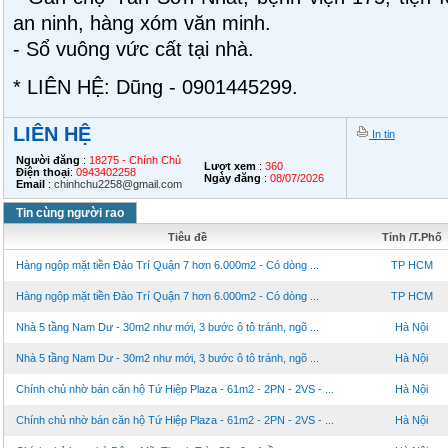
an ninh, hàng xóm văn minh.
- Sổ vuông vức cất tại nhà.
* LIÊN HỆ: Dũng - 0901445299.
LIÊN HỆ
In tin
Người đăng
:
18275 - Chính Chủ
Lượt xem
:
360
Điện thoại
:
0943402258
Ngày đăng
:
08/07/2026
Email
:
chinhchu2258@gmail.com
Tin cùng người rao
Tiêu đề
Tỉnh /T.Phố
Hàng ngộp mặt tiền Đào Trí Quận 7 hơn 6.000m2 - Có dòng ...
TP HCM
Hàng ngộp mặt tiền Đào Trí Quận 7 hơn 6.000m2 - Có dòng ...
TP HCM
Nhà 5 tầng Nam Dư - 30m2 như mới, 3 bước ô tô tránh, ngõ ...
Hà Nội
Nhà 5 tầng Nam Dư - 30m2 như mới, 3 bước ô tô tránh, ngõ ...
Hà Nội
Chính chủ nhờ bán căn hộ Tứ Hiệp Plaza - 61m2 - 2PN - 2VS - ...
Hà Nội
Chính chủ nhờ bán căn hộ Tứ Hiệp Plaza - 61m2 - 2PN - 2VS - ...
Hà Nội