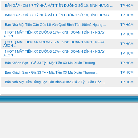
BÁN GẤP - Chỉ 8.7 TỶ NHÀ MẶT TIỀN ĐƯỜNG SỐ 10, BÌNH HƯNG ...
TP HCM
BÁN GẤP - Chỉ 8.7 TỶ NHÀ MẶT TIỀN ĐƯỜNG SỐ 10, BÌNH HƯNG ...
TP HCM
Bán Nhà Mặt Tiền Căn Góc Lê Văn Quới Bình Tân 196m2 Ngang ...
TP HCM
[ HOT ] MẶT TIỀN XX ĐƯỜNG 17A - KINH DOANH ĐỈNH - NGAY
TP HCM
AEON ...
[ HOT ] MẶT TIỀN XX ĐƯỜNG 17A - KINH DOANH ĐỈNH - NGAY
TP HCM
AEON ...
[ HOT ] MẶT TIỀN XX ĐƯỜNG 17A - KINH DOANH ĐỈNH - NGAY
TP HCM
AEON ...
Bán Khách Sạn - Giá 33 Tỷ - Mặt Tiền XX Mai Xuân Thưởng ...
TP HCM
Bán Khách Sạn - Giá 33 Tỷ - Mặt Tiền XX Mai Xuân Thưởng ...
TP HCM
Bán Nhà Mặt Tiền Hồng Lạc Tân Bình 46m2 Giá 7 Tỷ - Căn Góc ...
TP HCM