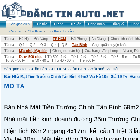
Sàn giao dịch
Tin tức
Dự án
Tư vấn
Đăng nhập
Đăng ký
Đăng 
Cần bán
Cho thuê
Tìm theo nhu cầu
Tất cả
|
Hà Nội
|
Đà Nẵng
|
TP HCM
|
Hải Phòng
|
An Giang
|
Chọn tỉnh thành kh
Tất cả
|
Q 1
|
Q 2
|
Q 3
|
Q 4
|
Q 5
|
Tân Bình
|
Chọn quận huyện khác
Tất cả
|
Mặt phố, Mặt tiền
|
Chung cư ,căn hộ
|
Cửa hàng, Văn phòng
|
Nhà ở, Đất
Tất cả
|
Dưới 500 triệu
|
Từ 500 -1 tỷ
|
Từ 1 -2 tỷ
|
Từ 2 -3 tỷ
|
Từ 3 – 5 tỷ
|
Từ 5
|
Từ 20 - 30 tỷ
|
Từ 30 - 40 tỷ
|
Từ 40 - 60 tỷ
|
Trên 60 tỷ
>>
>>
>>
>>
Sàn giao dịch
Cần bán
TP HCM
Tân Bình
Mặt phố, Mặt tiền
Bán Nhà Mặt Tiền Trường Chinh Tân Bình 69m2 Vỉa Hè 10m Giá 19 Tỷ - Đan
MÔ TẢ
Bán Nhà Mặt Tiền Trường Chinh Tân Bì
Nhà mặt tiền kinh doanh đường 35m Trường Ch
Diện tích 69m2 ngang 4x17m, kết cấu 1 trệt 3 lầ
Vỉa hè 10m : Mặt tiền rộng 35m, kinh doanh mọi