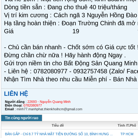
Dòng tiền sẵn : Đang cho thuê 40 triệu/tháng
Vị trí kim cương : Cách ngã 3 Nguyễn Hồng Đào 
Hạ tầng hoàn thiện : Đoạn Trường Chinh đã mở r
Giá 19 tỷ
- Chủ cần bán nhanh - Chốt sớm có Giá cực tốt 
Đừng chần chừ nữa ! Hãy hành động Ngay .
Gửi trọn niềm tin cho Bất Động Sản Quang Minh
- Liên hệ : 0782080977 - 0932757458 (Zalo/ Face
Nhận Tìm Nhà theo nhu cầu Miễn phí - Bán Nhà 
LIÊN HỆ
Người đăng
:
22693 - Nguyễn Quang Minh
Điện thoại
:
0782080977
Email
:
minh77.manhphat.thienkhoihcm@gmail.com
Tin cùng người rao
Tiêu đề
Tỉnh /T.Phố
BÁN GẤP - Chỉ 8.7 TỶ NHÀ MẶT TIỀN ĐƯỜNG SỐ 10, BÌNH HƯNG ...
TP HCM