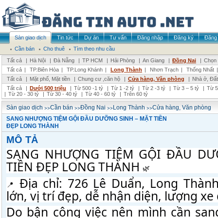
Sàn giao dịch
Tin tức
Dự án
Tư vấn
Đăng nhập
Đăng ký
Đăng 
Cần bán
Cho thuê
Tìm theo nhu cầu
Tất cả
|
Hà Nội
|
Đà Nẵng
|
TP HCM
|
Hải Phòng
|
An Giang
|
Đồng Nai
|
Chọn 
Tất cả
|
TP.Biên Hòa
|
TP.Long Khánh
|
Long Thành
|
Nhơn Trạch
|
Thống Nhất
Tất cả
|
Mặt phố, Mặt tiền
|
Chung cư ,căn hộ
|
Cửa hàng, Văn phòng
|
Nhà ở, Đất
Tất cả
|
Dưới 500 triệu
|
Từ 500 -1 tỷ
|
Từ 1 -2 tỷ
|
Từ 2 -3 tỷ
|
Từ 3 – 5 tỷ
|
Từ 5
|
Từ 20 - 30 tỷ
|
Từ 30 - 40 tỷ
|
Từ 40 - 60 tỷ
|
Trên 60 tỷ
>>
>>
>>
>>
Sàn giao dịch
Cần bán
Đồng Nai
Long Thành
Cửa hàng, Văn phòng
SANG NHƯỢNG TIỆM GỘI ĐẦU DƯỠNG SINH – MẶT TIỀN
ĐẸP LONG THÀNH
MÔ TẢ
SANG NHƯỢNG TIỆM GỘI ĐẦU DƯỠ
TIỀN ĐẸP LONG THÀNH 
 Địa chỉ: 726 Lê Duẩn, Long Thành
lớn, vị trí đẹp, dễ nhận diện, lượng xe
Do bận công việc nên mình cần sang