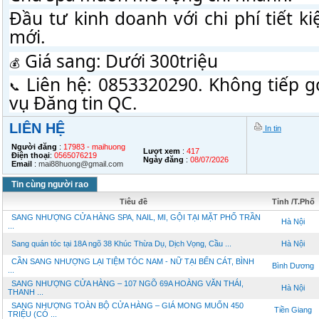
Đầu tư kinh doanh với chi phí tiết k
mới.
 Giá sang: Dưới 300triệu
 Liên hệ: 0853320290. Không tiếp g
vụ Đăng tin QC.
LIÊN HỆ
In tin
Người đăng
:
17983 - maihuong
Lượt xem
:
417
Điện thoại
:
0565076219
Ngày đăng
:
08/07/2026
Email
:
mai88huong@gmail.com
Tin cùng người rao
Tiêu đề
Tỉnh /T.Phố
SANG NHƯỢNG CỬA HÀNG SPA, NAIL, MI, GỘI TẠI MẶT PHỐ TRẦN
Hà Nội
...
Sang quán tóc tại 18A ngõ 38 Khúc Thừa Dụ, Dịch Vọng, Cầu ...
Hà Nội
CẦN SANG NHƯỢNG LẠI TIỆM TÓC NAM - NỮ TẠI BẾN CÁT, BÌNH
Bình Dương
...
SANG NHƯỢNG CỬA HÀNG – 107 NGÕ 69A HOÀNG VĂN THÁI,
Hà Nội
THANH ...
SANG NHƯỢNG TOÀN BỘ CỬA HÀNG – GIÁ MONG MUỐN 450
Tiền Giang
TRIỆU (CÓ ...