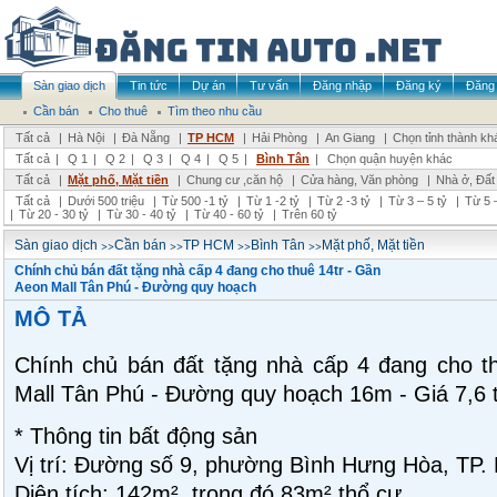
Sàn giao dịch
Tin tức
Dự án
Tư vấn
Đăng nhập
Đăng ký
Đăng 
Cần bán
Cho thuê
Tìm theo nhu cầu
Tất cả
|
Hà Nội
|
Đà Nẵng
|
TP HCM
|
Hải Phòng
|
An Giang
|
Chọn tỉnh thành kh
Tất cả
|
Q 1
|
Q 2
|
Q 3
|
Q 4
|
Q 5
|
Bình Tân
|
Chọn quận huyện khác
Tất cả
|
Mặt phố, Mặt tiền
|
Chung cư ,căn hộ
|
Cửa hàng, Văn phòng
|
Nhà ở, Đất
Tất cả
|
Dưới 500 triệu
|
Từ 500 -1 tỷ
|
Từ 1 -2 tỷ
|
Từ 2 -3 tỷ
|
Từ 3 – 5 tỷ
|
Từ 5 –
|
Từ 20 - 30 tỷ
|
Từ 30 - 40 tỷ
|
Từ 40 - 60 tỷ
|
Trên 60 tỷ
>>
>>
>>
>>
Sàn giao dịch
Cần bán
TP HCM
Bình Tân
Mặt phố, Mặt tiền
Chính chủ bán đất tặng nhà cấp 4 đang cho thuê 14tr - Gần
Aeon Mall Tân Phú - Đường quy hoạch
MÔ TẢ
Chính chủ bán đất tặng nhà cấp 4 đang cho th
Mall Tân Phú - Đường quy hoạch 16m - Giá 7,6 
* Thông tin bất động sản
Vị trí: Đường số 9, phường Bình Hưng Hòa, TP.
Diện tích: 142m², trong đó 83m² thổ cư.