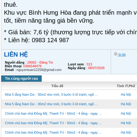
thuê.
Khu vực Bình Hưng Hòa đang phát triển mạnh v
tốt, tiềm năng tăng giá bền vững.
* Giá bán: 7,6 tỷ (thương lượng trực tiếp với chí
* Liên hệ: 0983 124 987
LIÊN HỆ
In tin
Người đăng
:
29002 - Đăng Tin
Lượt xem
:
313
Điện thoại
:
0366548476
Ngày đăng
:
08/07/2026
Email
:
nguyentuan12258@gmail.com
Tin cùng người rao
Tiêu đề
Tỉnh /T.Phố
Nhà 5 tầng Nam Dư - 30m2 như mới, 3 bước ô tô tránh, ngõ ...
Hà Nội
Nhà 5 tầng Nam Dư - 30m2 như mới, 3 bước ô tô tránh, ngõ ...
Hà Nội
Chính chủ ban nhà Đông Mỹ, Thanh Trì - 50m2 - 4 tầng - ngay ...
Hà Nội
Chính chủ ban nhà Đông Mỹ, Thanh Trì - 50m2 - 4 tầng - ngay ...
Hà Nội
Chính chủ ban nhà Đông Mỹ, Thanh Trì - 50m2 - 4 tầng - ngay ...
Hà Nội