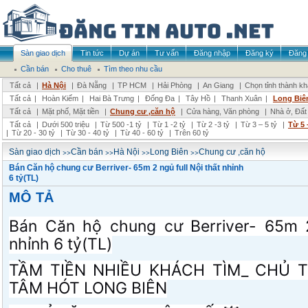
Sàn giao dịch
Tin tức
Dự án
Tư vấn
Đăng nhập
Đăng ký
Đăng 
Cần bán
Cho thuê
Tìm theo nhu cầu
Tất cả
|
Hà Nội
|
Đà Nẵng
|
TP HCM
|
Hải Phòng
|
An Giang
|
Chọn tỉnh thành k
Tất cả
|
Hoàn Kiếm
|
Hai Bà Trưng
|
Đống Đa
|
Tây Hồ
|
Thanh Xuân
|
Long Biê
Tất cả
|
Mặt phố, Mặt tiền
|
Chung cư ,căn hộ
|
Cửa hàng, Văn phòng
|
Nhà ở, Đất
Tất cả
|
Dưới 500 triệu
|
Từ 500 -1 tỷ
|
Từ 1 -2 tỷ
|
Từ 2 -3 tỷ
|
Từ 3 – 5 tỷ
|
Từ 5 
|
Từ 20 - 30 tỷ
|
Từ 30 - 40 tỷ
|
Từ 40 - 60 tỷ
|
Trên 60 tỷ
>>
>>
>>
>>
Sàn giao dịch
Cần bán
Hà Nội
Long Biên
Chung cư ,căn hộ
Bán Căn hộ chung cư Berriver- 65m 2 ngủ full Nội thất nhỉnh
6 tỷ(TL)
MÔ TẢ
Bán Căn hộ chung cư Berriver- 65m 2
nhỉnh 6 tỷ(TL)
TẦM TIỀN NHIỀU KHÁCH TÌM_ CHỦ T
TÂM HÓT LONG BIÊN