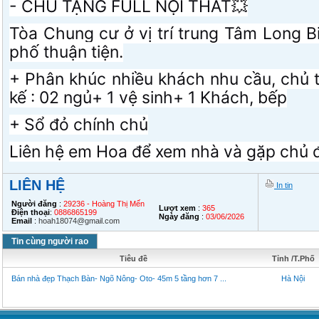
- CHỦ TẶNG FULL NỘI THẤT💥
Tòa Chung cư ở vị trí trung Tâm Long B
phố thuận tiện.
+ Phân khúc nhiều khách nhu cầu, chủ th
kế : 02 ngủ+ 1 vệ sinh+ 1 Khách, bếp
+ Sổ đỏ chính chủ
Liên hệ em Hoa để xem nhà và gặp chủ 
LIÊN HỆ
In tin
Người đăng
:
29236 - Hoàng Thị Mến
Lượt xem
:
365
Điện thoại
:
0886865199
Ngày đăng
:
03/06/2026
Email
:
hoah18074@gmail.com
Tin cùng người rao
Tiêu đề
Tỉnh /T.Phố
Bán nhà đẹp Thạch Bàn- Ngõ Nông- Oto- 45m 5 tầng hơn 7 ...
Hà Nội