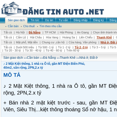
Sàn giao dịch
Tin tức
Dự án
Tư vấn
Đăng nhập
Đăng ký
Đăng 
Cần bán
Cho thuê
Tìm theo nhu cầu
Tất cả
|
Hà Nội
|
Đà Nẵng
|
TP HCM
|
Hải Phòng
|
An Giang
|
Chọn tỉnh thành k
Tất cả
|
Cẩm Lệ
|
Hải Châu
|
Hòa Vang
|
Hoàng Sa
|
Liên Chiểu
|
Thanh Khê
|
Tất cả
|
Mặt phố, Mặt tiền
|
Chung cư ,căn hộ
|
Cửa hàng, Văn phòng
|
Nhà ở, Đất 
Tất cả
|
Dưới 500 triệu
|
Từ 500 -1 tỷ
|
Từ 1 -2 tỷ
|
Từ 2 -3 tỷ
|
Từ 3 – 5 tỷ
|
Từ 5 
|
Từ 20 - 30 tỷ
|
Từ 30 - 40 tỷ
|
Từ 40 - 60 tỷ
|
Trên 60 tỷ
>>
>>
>>
>>
Sàn giao dịch
Cần bán
Đà Nẵng
Thanh Khê
Nhà ở, Đất ở
♪ 2 Mặt Kiệt thông, 1 nhà ra Ô tô, gần MT Điện Biên Phủ,
40m2, sân rộng, 2PN,2.x tỷ
MÔ TẢ
♪ 2 Mặt Kiệt thông, 1 nhà ra Ô tô, gần MT Đi
rộng, 2PN,2.x tỷ
+ Bán nhà 2 mặt kiệt trước - sau, gần MT Đi
Viên, Siêu Thị...kiệt thông thoáng Sổ nở hậu, 1 n