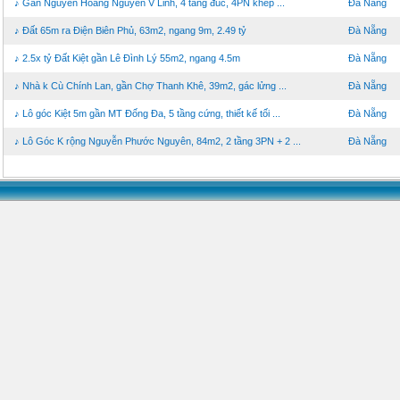
♪ Gần Nguyễn Hoàng Nguyễn V Linh, 4 tầng đúc, 4PN khép ...
Đà Nẵng
♪ Đất 65m ra Điện Biên Phủ, 63m2, ngang 9m, 2.49 tỷ
Đà Nẵng
♪ 2.5x tỷ Đất Kiệt gần Lê Đình Lý 55m2, ngang 4.5m
Đà Nẵng
♪ Nhà k Cù Chính Lan, gần Chợ Thanh Khê, 39m2, gác lửng ...
Đà Nẵng
♪ Lô góc Kiệt 5m gần MT Đống Đa, 5 tầng cứng, thiết kế tối ...
Đà Nẵng
♪ Lô Góc K rộng Nguyễn Phước Nguyên, 84m2, 2 tầng 3PN + 2 ...
Đà Nẵng