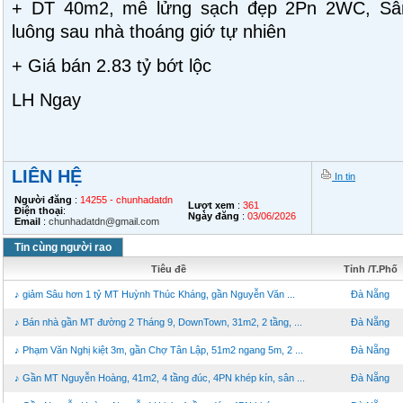
+ DT 40m2, mê lửng sạch đẹp 2Pn 2WC, Sâ
luông sau nhà thoáng giớ tự nhiên
+ Giá bán 2.83 tỷ bớt lộc
LH Ngay
LIÊN HỆ
In tin
Người đăng
:
14255 - chunhadatdn
Lượt xem
:
361
Điện thoại
:
Ngày đăng
:
03/06/2026
Email
:
chunhadatdn@gmail.com
Tin cùng người rao
Tiêu đề
Tỉnh /T.Phố
♪ giảm Sâu hơn 1 tỷ MT Huỳnh Thúc Kháng, gần Nguyễn Văn ...
Đà Nẵng
♪ Bán nhà gần MT đường 2 Tháng 9, DownTown, 31m2, 2 tầng, ...
Đà Nẵng
♪ Phạm Văn Nghị kiệt 3m, gần Chợ Tân Lập, 51m2 ngang 5m, 2 ...
Đà Nẵng
♪ Gần MT Nguyễn Hoàng, 41m2, 4 tầng đúc, 4PN khép kín, sân ...
Đà Nẵng