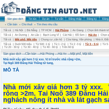
Sàn giao dịch
Tin tức
Dự án
Tư vấn
Đăng nhập
Đăng ký
Đăng 
Cần bán
Cho thuê
Tìm theo nhu cầu
Tất cả
|
Hà Nội
|
Đà Nẵng
|
TP HCM
|
Hải Phòng
|
An Giang
|
Chọn tỉnh thành k
Tất cả
|
An Dương
|
An Lão
|
Bạch Long Vĩ
|
Cát Hải
|
Đồ Sơn
|
Hải An
|
Chọn q
Tất cả
|
Mặt phố, Mặt tiền
|
Chung cư ,căn hộ
|
Cửa hàng, Văn phòng
|
Nhà ở, Đất
Tất cả
|
Dưới 500 triệu
|
Từ 500 -1 tỷ
|
Từ 1 -2 tỷ
|
Từ 2 -3 tỷ
|
Từ 3 – 5 tỷ
|
Từ 5 
|
Từ 20 - 30 tỷ
|
Từ 30 - 40 tỷ
|
Từ 40 - 60 tỷ
|
Trên 60 tỷ
>>
>>
>>
>>
Sàn giao dịch
Cần bán
Hải Phòng
Hải An
Mặt phố, Mặt tiền
Nhà mới xây giá hơn 3 tỷ xxx. Vị trí trước nhà rộng >2m,
Tại Ngõ 389 Đằng Hải Thông tứ tung,
MÔ TẢ
Nhà mới xây giá hơn 3 tỷ xxx. V
rộng >2m, Tại Ngõ 389 Đằng Hải
nghách nông ít nhà và lát gạch s