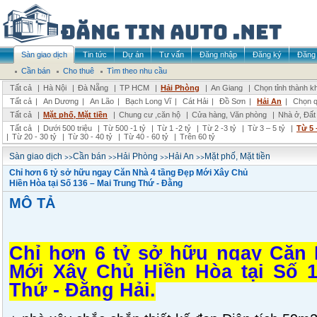
Sàn giao dịch
Tin tức
Dự án
Tư vấn
Đăng nhập
Đăng ký
Đăng 
Cần bán
Cho thuê
Tìm theo nhu cầu
Tất cả
|
Hà Nội
|
Đà Nẵng
|
TP HCM
|
Hải Phòng
|
An Giang
|
Chọn tỉnh thành k
Tất cả
|
An Dương
|
An Lão
|
Bạch Long Vĩ
|
Cát Hải
|
Đồ Sơn
|
Hải An
|
Chọn q
Tất cả
|
Mặt phố, Mặt tiền
|
Chung cư ,căn hộ
|
Cửa hàng, Văn phòng
|
Nhà ở, Đất
Tất cả
|
Dưới 500 triệu
|
Từ 500 -1 tỷ
|
Từ 1 -2 tỷ
|
Từ 2 -3 tỷ
|
Từ 3 – 5 tỷ
|
Từ 5 
|
Từ 20 - 30 tỷ
|
Từ 30 - 40 tỷ
|
Từ 40 - 60 tỷ
|
Trên 60 tỷ
>>
>>
>>
>>
Sàn giao dịch
Cần bán
Hải Phòng
Hải An
Mặt phố, Mặt tiền
Chỉ hơn 6 tỷ sở hữu ngay Căn Nhà 4 tầng Đẹp Mới Xây Chủ
Hiền Hòa tại Số 136 – Mai Trung Thứ - Đằng
MÔ TẢ
Chỉ hơn 6 tỷ sở hữu ngay Căn 
Mới Xây Chủ Hiền Hòa tại Số 1
Thứ - Đằng Hải.