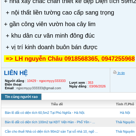
+ nhà xây chắc chắn thiết kế đẹp Diện tích 59m2
+ nội thất liền tường cao cấp sang trọng
+ gần công viên vườn hoa cây lim
+ khu dân cư văn minh đông đúc
+ vị trí kinh doanh buôn bán được
=> LH nguyễn Châu 0918568365, 0947255968
LIÊN HỆ
In tin
Người đăng
:
10429 - ngocmyyy333333
Lượt xem
:
353
Điện thoại
:
Ngày đăng
:
03/06/2026
Email
:
ngocmyyy333333@gmail.com
Tin cùng người rao
Tiêu đề
Tỉnh /T.Phố
Bán lô đất có diện tích 60,5m2 Tại Phú Nghĩa - Hà Nội.
Hà Nội
Bán lô đất có diện tích 100m2 tại KĐT Việt-Hàn - Phổ Yên - ...
Thái Nguyên
Cần cho thuê Nhà có diện tích 90m2/ sàn Tại số nhà 10, ngõ ...
Thái Nguyên