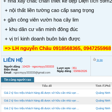
+ nhà xây chắc chắn thiết kế đẹp Diện tích 59m2
+ nội thất liền tường cao cấp sang trọng
+ gần công viên vườn hoa cây lim
+ khu dân cư văn minh đông đúc
+ vị trí kinh doanh buôn bán được
=> LH nguyễn Châu 0918568365, 0947255968
LIÊN HỆ
In tin
Người đăng
:
10429 - ngocmyyy333333
Lượt xem
:
351
Điện thoại
:
Ngày đăng
:
03/06/2026
Email
:
ngocmyyy333333@gmail.com
Tin cùng người rao
Tiêu đề
Tỉnh /T.Phố
Giá 2 tỷ 6xx triệu khách hàng đã được sở hữu căn nhà vạn ...
Quảng Ninh
Giá 2 tỷ 6xx triệu khách hàng đã được sở hữu căn nhà vạn ...
Quảng Ninh
Giá 2 tỷ 6xx triệu khách hàng đã được sở hữu căn nhà vạn ...
Quảng Ninh