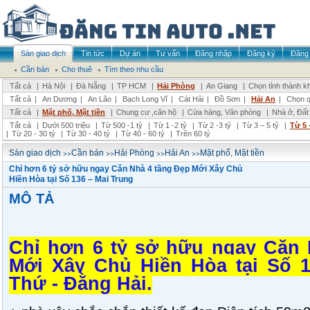
Sàn giao dịch
Tin tức
Dự án
Tư vấn
Đăng nhập
Đăng ký
Đăng 
Cần bán
Cho thuê
Tìm theo nhu cầu
Tất cả
|
Hà Nội
|
Đà Nẵng
|
TP HCM
|
Hải Phòng
|
An Giang
|
Chọn tỉnh thành k
Tất cả
|
An Dương
|
An Lão
|
Bạch Long Vĩ
|
Cát Hải
|
Đồ Sơn
|
Hải An
|
Chọn q
Tất cả
|
Mặt phố, Mặt tiền
|
Chung cư ,căn hộ
|
Cửa hàng, Văn phòng
|
Nhà ở, Đất
Tất cả
|
Dưới 500 triệu
|
Từ 500 -1 tỷ
|
Từ 1 -2 tỷ
|
Từ 2 -3 tỷ
|
Từ 3 – 5 tỷ
|
Từ 5 
|
Từ 20 - 30 tỷ
|
Từ 30 - 40 tỷ
|
Từ 40 - 60 tỷ
|
Trên 60 tỷ
>>
>>
>>
>>
Sàn giao dịch
Cần bán
Hải Phòng
Hải An
Mặt phố, Mặt tiền
Chỉ hơn 6 tỷ sở hữu ngay Căn Nhà 4 tầng Đẹp Mới Xây Chủ
Hiền Hòa tại Số 136 – Mai Trung
MÔ TẢ
Chỉ hơn 6 tỷ sở hữu ngay Căn 
Mới Xây Chủ Hiền Hòa tại Số 1
Thứ - Đằng Hải.