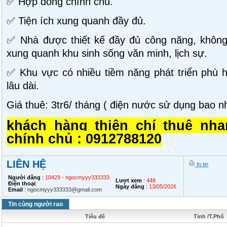
✅ Hợp đồng chính chủ.
✅ Tiện ích xung quanh đầy đủ.
✅ Nhà được thiết kế đầy đủ công năng, không 
xung quanh khu sinh sống văn minh, lịch sự.
✅ Khu vực có nhiều tiềm năng phát triển phù 
lâu dài.
Giá thuê: 3tr6/ tháng ( điện nước sử dụng bao nh
khách hàng thiện chí thuê nh
chính chủ : 0912788120
LIÊN HỆ
In tin
Người đăng
:
10429 - ngocmyyy333333
Lượt xem
:
448
Điện thoại
:
Ngày đăng
:
13/05/2026
Email
:
ngocmyyy333333@gmail.com
Tin cùng người rao
Tiêu đề
Tỉnh /T.Phố