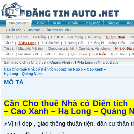
Sàn giao dịch
Tin tức
Dự án
Tư vấn
Đăng nhập
Đăng ký
Đăng 
Cần bán
Cho thuê
Tìm theo nhu cầu
Tất cả
|
Hà Nội
|
Đà Nẵng
|
TP HCM
|
Hải Phòng
|
An Giang
|
Quảng Ninh
|
Ch
Tất cả
|
TP.Hạ Long
|
TP.Cẩm Phả
|
TP.Móng Cái
|
TP.Uông Bí
|
Đông Triều
|
Ch
Tất cả
|
Mặt phố, Mặt tiền
|
Chung cư ,căn hộ
|
Cửa hàng, Văn phòng
|
Nhà ở, Đất 
Tất cả
|
Giá dưới 500k
|
500k - 1,5 triệu
|
1,5 - 3 triệu
|
3 - 6 triệu
|
6 - 10 triệu
|
1
>>
>>
>>
>>
Sàn giao dịch
Cho thuê
Quảng Ninh
TP.Hạ Long
Nhà ở, Đất ở
Cần Cho thuê Nhà có Diện tích 60m2 Tại Ngõ 5 – Cao Xanh –
Hạ Long – Quảng Ninh.
MÔ TẢ
Cần Cho thuê Nhà có Diện tích
– Cao Xanh – Hạ Long – Quảng N
⚡️Vị trí đẹp , giao thông thuận tiện, dân cư thân t