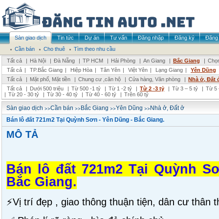
Sàn giao dịch
Tin tức
Dự án
Tư vấn
Đăng nhập
Đăng ký
Đăng 
Cần bán
Cho thuê
Tìm theo nhu cầu
Tất cả
|
Hà Nội
|
Đà Nẵng
|
TP HCM
|
Hải Phòng
|
An Giang
|
Bắc Giang
|
Chọn
Tất cả
|
TP.Bắc Giang
|
Hiệp Hòa
|
Tân Yên
|
Việt Yên
|
Lạng Giang
|
Yên Dũng
Tất cả
|
Mặt phố, Mặt tiền
|
Chung cư ,căn hộ
|
Cửa hàng, Văn phòng
|
Nhà ở, Đất 
Tất cả
|
Dưới 500 triệu
|
Từ 500 -1 tỷ
|
Từ 1 -2 tỷ
|
Từ 2 -3 tỷ
|
Từ 3 – 5 tỷ
|
Từ 5 
|
Từ 20 - 30 tỷ
|
Từ 30 - 40 tỷ
|
Từ 40 - 60 tỷ
|
Trên 60 tỷ
>>
>>
>>
>>
Sàn giao dịch
Cần bán
Bắc Giang
Yên Dũng
Nhà ở, Đất ở
Bán lô đất 721m2 Tại Quỳnh Sơn - Yên Dũng - Bắc Giang.
MÔ TẢ
Bán lô đất 721m2 Tại Quỳnh Sơ
Bắc Giang.
⚡️Vị trí đẹp , giao thông thuận tiện, dân cư thân t