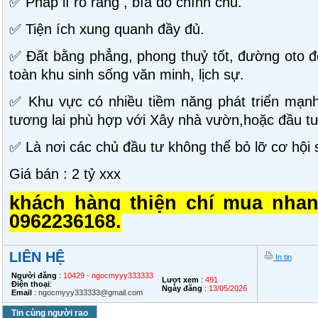
✅ Pháp lí rõ ràng , bìa đỏ chính chủ.
✅ Tiện ích xung quanh đầy đủ.
✅ Đất bằng phẳng, phong thuỷ tốt, đường oto đ
toàn khu sinh sống văn minh, lịch sự.
✅ Khu vực có nhiều tiềm năng phát triển mạnh
tương lai phù hợp với Xây nhà vườn,hoặc đầu tư 
✅ Là nơi các chủ đầu tư không thể bỏ lỡ cơ hội si
Giá bán : 2 tỷ xxx
khách hàng thiện chí mua nhan
0962236168.
LIÊN HỆ
In tin
Người đăng
:
10429 - ngocmyyy333333
Lượt xem
:
491
Điện thoại
:
Ngày đăng
:
13/05/2026
Email
:
ngocmyyy333333@gmail.com
Tin cùng người rao